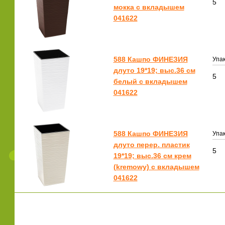
5
мокка с вкладышем
041622
588 Кашпо ФИНЕЗИЯ
Упак
длуто 19*19; выс.36 см
5
белый с вкладышем
041622
588 Кашпо ФИНЕЗИЯ
Упак
длуто перер. пластик
5
19*19; выс.36 см крем
(kremowy) с вкладышем
041622