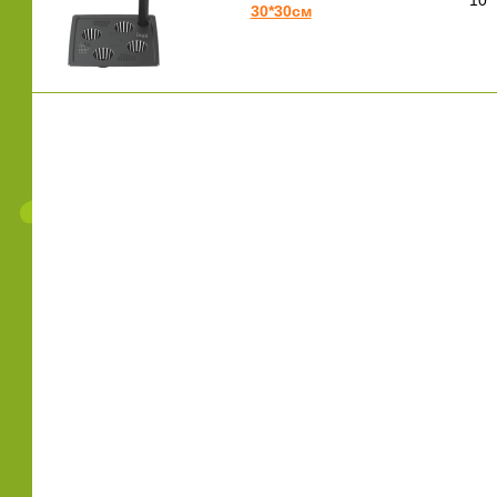
10
30*30см