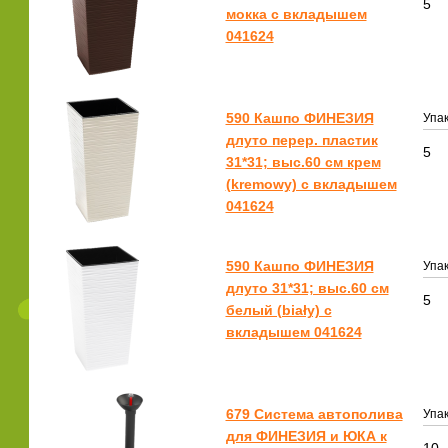
5
мокка с вкладышем
041624
590 Кашпо ФИНЕЗИЯ
Упак
длуто перер. пластик
5
31*31; выс.60 см крем
(kremowy) с вкладышем
041624
590 Кашпо ФИНЕЗИЯ
Упак
длуто 31*31; выс.60 см
5
белый (biały) с
вкладышем 041624
679 Система автополива
Упак
для ФИНЕЗИЯ и ЮКА к