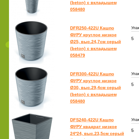
(beton) с вкладышем
058480
DFR250-422U Кашпо
Упак
ФУРУ круглое низкое
5
Ø25, выс.24,7см серый
(beton) с вкладышем
058479
DFR300-422U Кашпо
Упак
ФУРУ круглое низкое
5
Ø30, выс.29,4см серый
(beton) с вкладышем
058480
DFS240-422U Кашпо
Упак
ФУРУ квадрат низкое
5
24*24, выс.23,5см серый