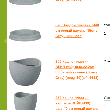
370 Поддон пластик. Ø48
Упак
см серый камень (Stony
1
Grey) (ш/к 2557)
250 Кашпо пластик.
Упак
ВЕЙВ Ø30; выс.22,2см
1
8л серый камень (Stony
Grey) (подд.30)(ш/к 5633)
254 Кашпо пластик.
Упак
высокое ВЕЙВ Ø30;
1
выс.40 см серый камень