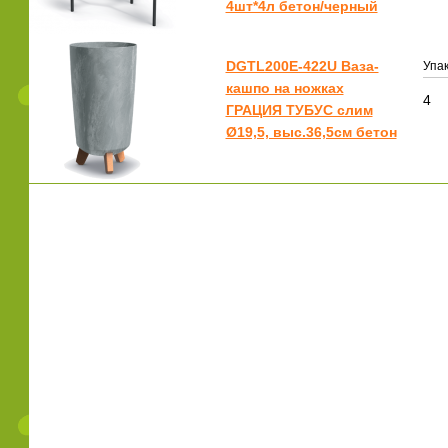
4шт*4л бетон/черный
DGTL200E-422U Ваза-
Упак
кашпо на ножках
4
ГРАЦИЯ ТУБУС слим
Ø19,5, выс.36,5см бетон