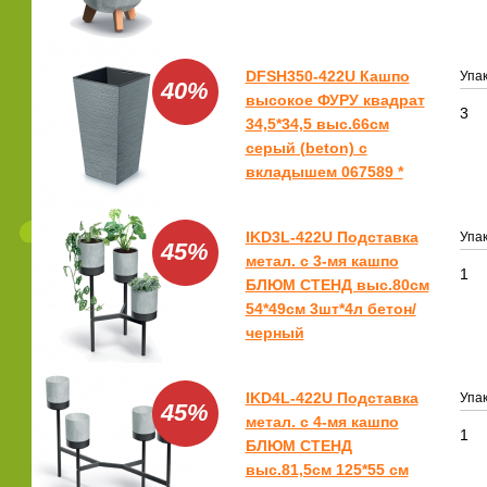
DFSH350-422U Кашпо
Упак
40%
высокое ФУРУ квадрат
3
34,5*34,5 выс.66см
серый (beton) с
вкладышем 067589 *
IKD3L-422U Подставка
Упак
45%
метал. с 3-мя кашпо
1
БЛЮМ СТЕНД выс.80см
54*49см 3шт*4л бетон/
черный
IKD4L-422U Подставка
Упак
45%
метал. с 4-мя кашпо
1
БЛЮМ СТЕНД
выс.81,5см 125*55 см