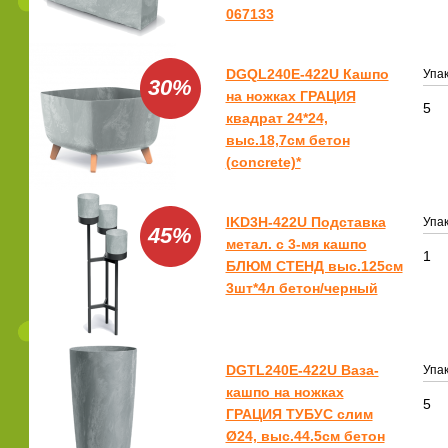
067133
DGQL240E-422U Кашпо
Упак
30%
на ножках ГРАЦИЯ
5
квадрат 24*24,
выс.18,7см бетон
(concrete)*
IKD3H-422U Подставка
Упак
45%
метал. с 3-мя кашпо
1
БЛЮМ СТЕНД выс.125см
3шт*4л бетон/черный
DGTL240E-422U Ваза-
Упак
кашпо на ножках
5
ГРАЦИЯ ТУБУС слим
Ø24, выс.44.5см бетон