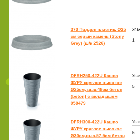
370 Поддон пластик. Ø35
Упак
см серый камень (Stony
1
Grey) (ш/к 2526)
DFRH250-422U Кашпо
Упак
ФУРУ круглое высокое
5
Ø25см, выс.48см бетон
(beton) с вкладышем
058479
DFRH300-422U Кашпо
Упак
ФУРУ круглое высокое
5
Ø30см,выс.57.5см бетон