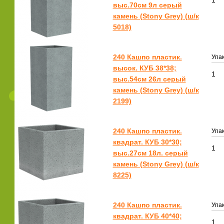
1
выс.70см 9л серый
камень (Stony Grey) (ш/к
5018)
240 Кашпо пластик.
Упак
высок. КУБ 38*38;
1
выс.54см 26л серый
камень (Stony Grey) (ш/к
2199)
240 Кашпо пластик.
Упак
квадрат. КУБ 30*30;
1
выс.27см 18л. серый
камень (Stony Grey) (ш/к
8225)
240 Кашпо пластик.
Упак
квадрат. КУБ 40*40;
1