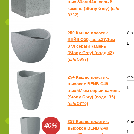
выс.33см 44л. серый
камень (Stony Grey) (ш/к
8232)
250 Кашпо пластик.
Упак
ВЕЙВ Ø50; выс.37,1см
1
37л серый камень
(Stony Grey) (подд.43)
(ш/к 5657)
254 Кашпо пластик.
Упак
высокое ВЕЙВ Ø49;
1
выс.67 см серый камень
(Stony Grey) (подд. 35)
(ш/к 5770)
257 Кашпо пластик.
Упак
40%
высокое ВЕЙВ Ø40;
1