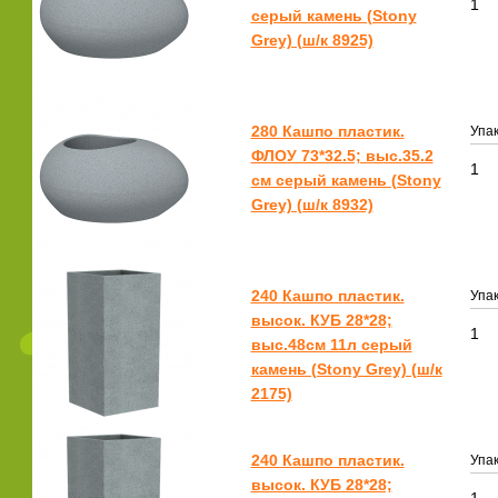
1
серый камень (Stony
Grey) (ш/к 8925)
280 Кашпо пластик.
Упак
ФЛОУ 73*32.5; выс.35.2
1
см серый камень (Stony
Grey) (ш/к 8932)
240 Кашпо пластик.
Упак
высок. КУБ 28*28;
1
выс.48см 11л серый
камень (Stony Grey) (ш/к
2175)
240 Кашпо пластик.
Упак
высок. КУБ 28*28;