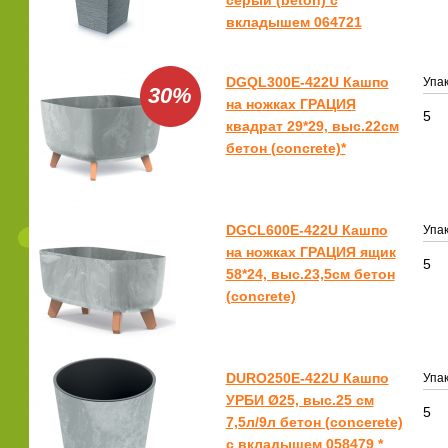
серый (beton) с
вкладышем 064721
DGQL300E-422U Кашпо
Упак
30%
на ножках ГРАЦИЯ
5
квадрат 29*29, выс.22см
бетон (concrete)*
DGCL600E-422U Кашпо
Упак
на ножках ГРАЦИЯ ящик
5
58*24, выс.23,5см бетон
(concrete)
DURO250E-422U Кашпо
Упак
УРБИ Ø25, выс.25 см
5
7,5л/9л бетон (concerete)
с вкладышем 058479 *