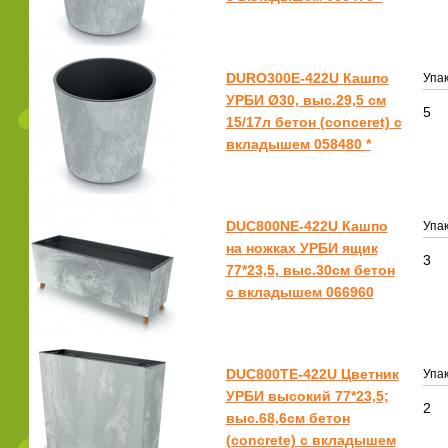
DURO300E-422U Кашпо
Упак
УРБИ Ø30, выс.29,5 см
5
15/17л бетон (conceret) с
вкладышем 058480 *
DUC800NE-422U Кашпо
Упак
на ножках УРБИ ящик
3
77*23,5, выс.30см бетон
с вкладышем 066960
DUC800TE-422U Цветник
Упак
УРБИ высокий 77*23,5;
2
выс.68,6см бетон
(concrete) с вкладышем