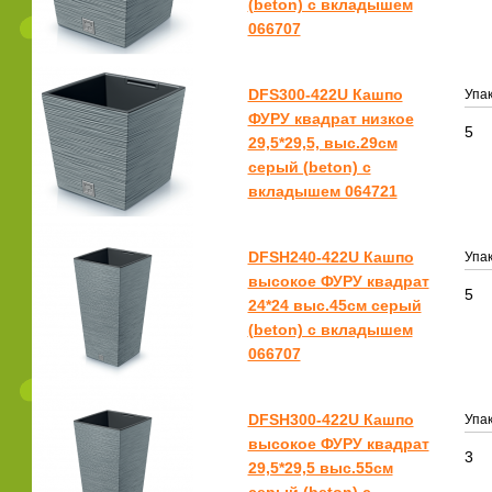
(beton) с вкладышем
066707
DFS300-422U Кашпо
Упак
ФУРУ квадрат низкое
5
29,5*29,5, выс.29см
серый (beton) с
вкладышем 064721
DFSH240-422U Кашпо
Упак
высокое ФУРУ квадрат
5
24*24 выс.45см серый
(beton) с вкладышем
066707
DFSH300-422U Кашпо
Упак
высокое ФУРУ квадрат
3
29,5*29,5 выс.55см