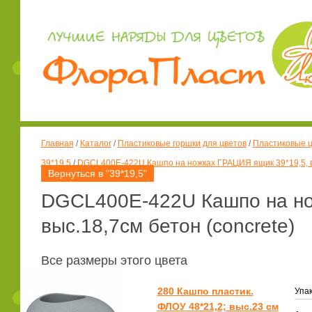
Главная
/
Каталог
/
Пластиковые горшки для цветов
/
Пластиковые ц
39*19,5
/
DGCL400E-422U Кашпо на ножках ГРАЦИЯ ящик 39*19,5, вы
Вернуться в "39*19,5"
DGCL400E-422U Кашпо на но
выс.18,7см бетон (concrete)
Все размеры этого цвета
280 Кашпо пластик.
Упак
ФЛОУ 48*21,2; выс.23 см