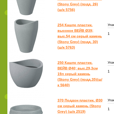
(Stony Grey) (подд. 26)
(ш/к 5756)
254 Кашпо пластик.
Упак
высокое ВЕЙВ Ø39;
1
выс.54 см серый камень
(Stony Grey) (подд. 30)
(ш/к 5763)
250 Кашпо пластик.
Упак
ВЕЙВ Ø40; выс.29,3см
1
19л серый камень
(Stony Grey) (подд.35)(ш/
к 5640)
370 Поддон пластик. Ø30
Упак
см серый камень (Stony
1
Grey) (ш/к 2519)