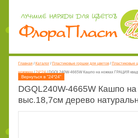
Главная
/
Каталог
/
Пластиковые горшки для цветов
/
Пластиковые ц
ножжках
/
24*24
/
DGQL240W-4665W Кашпо на ножках ГРАЦИЯ квадрат
Вернуться в "24*24"
DGQL240W-4665W Кашпо на н
выс.18,7см дерево натуральн