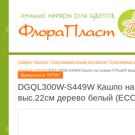
Главная
/
Каталог
/
Пластиковые горшки для цветов
/
Пластиковые ц
ножжках
/
29*29
/
DGQL300W-S449W Кашпо на ножках ГРАЦИЯ квадрат
Вернуться в "29*29"
DGQL300W-S449W Кашпо на н
выс.22см дерево белый (ECO 