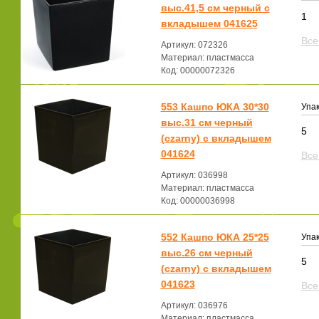
выс.41,5 см черный с
1
вкладышем 041625
Все
Артикул: 072326
Материал: пластмасса
Код: 00000072326
553 Кашпо ЮКА 30*30
Упак
выс.31 см черный
5
(czarny) с вкладышем
041624
Все
Артикул: 036998
Материал: пластмасса
Код: 00000036998
552 Кашпо ЮКА 25*25
Упак
выс.26 см черный
5
(czarny) с вкладышем
041623
Все
Артикул: 036976
Материал: пластмасса