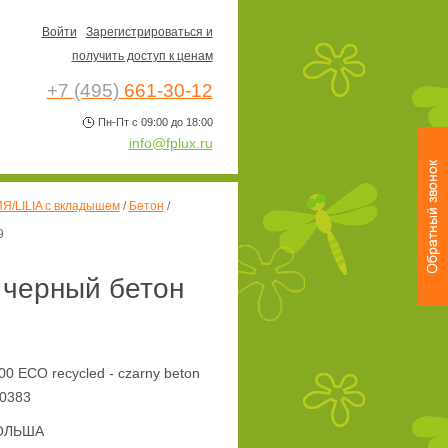
Войти
Зарегистрироваться и
получить доступ к ценам
+7 (495)
661-30-12
Пн-Пт с 09:00 до 18:00
info@fplux.ru
Я/LILIA с вкладышем
/
Бетон
/
9
 черный бетон
00 ECO recycled - czarny beton
0383
ОЛЬША