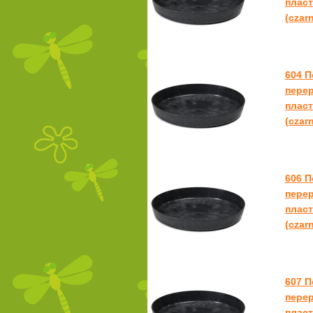
пласт
(czar
604 
пере
пласт
(czar
606 
пере
пласт
(czar
607 
пере
пласт