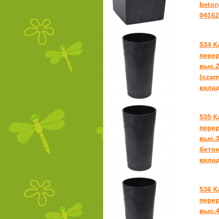
beton
04162
534 
перер
выс.2
(czar
вкла
535 
перер
выс.3
бетон
вкла
536 
перер
выс.4