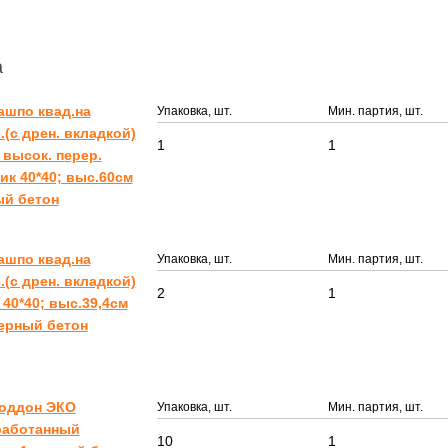
а
ашпо квад.на
Упаковка, шт.
Мин. партия, шт.
.(с дрен. вкладкой)
1
1
высок. перер.
ик 40*40; выс.60см
ый бетон
ашпо квад.на
Упаковка, шт.
Мин. партия, шт.
.(с дрен. вкладкой)
2
1
40*40; выс.39,4см
ерный бетон
Поддон ЭКО
Упаковка, шт.
Мин. партия, шт.
работанный
10
1