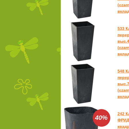
(czar
вклад
533 
перер
выс.4
(czar
вкла
548 
перер
выс.7
(czar
вкла
242 К
40%
ФРИДА
квадр