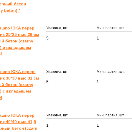
ерный бетон
y beton) *
ашпо ЮКА перер.
Упаковка, шт.
Мин. партия, шт.
ик 25*25 выс.26 см
5
1
й бетон (czarny
) с вкладышем
3
ашпо ЮКА перер.
Упаковка, шт.
Мин. партия, шт.
ик 30*30 выс.31 см
5
1
й бетон (czarny
) с вкладышем
4
ашпо ЮКА перер.
Упаковка, шт.
Мин. партия, шт.
ик 40*40 выс.41,5
1
1
рный бетон (czarn