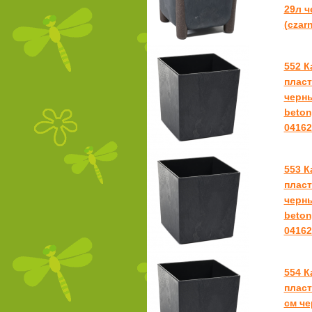
29л ч
(czarn
552 К
пласт
черны
beton
04162
553 К
пласт
черны
beton
04162
554 К
пласт
см че