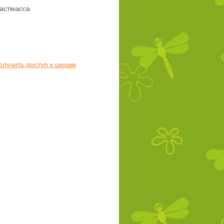
астмасса
олучить доступ к ценам