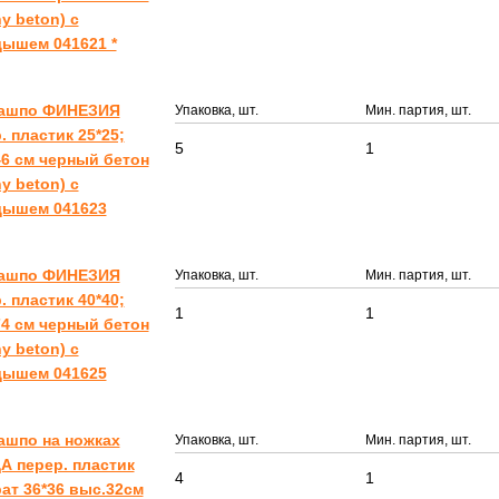
ny beton) с
ышем 041621 *
Кашпо ФИНЕЗИЯ
Упаковка, шт.
Мин. партия, шт.
. пластик 25*25;
5
1
6 см черный бетон
ny beton) с
дышем 041623
Кашпо ФИНЕЗИЯ
Упаковка, шт.
Мин. партия, шт.
. пластик 40*40;
1
1
4 см черный бетон
ny beton) с
дышем 041625
ашпо на ножках
Упаковка, шт.
Мин. партия, шт.
 перер. пластик
4
1
ат 36*36 выс.32см