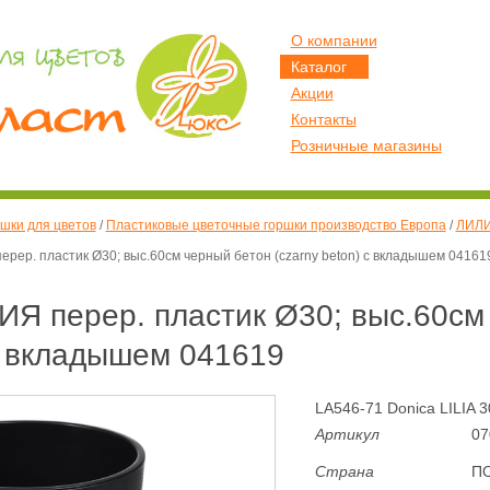
О компании
Каталог
Акции
Контакты
Розничные магазины
шки для цветов
/
Пластиковые цветочные горшки производство Европа
/
ЛИЛИ
рер. пластик Ø30; выс.60см черный бетон (czarny beton) с вкладышем 04161
Я перер. пластик Ø30; выс.60см
 с вкладышем 041619
LA546-71 Donica LILIA 3
Артикул
07
Страна
П