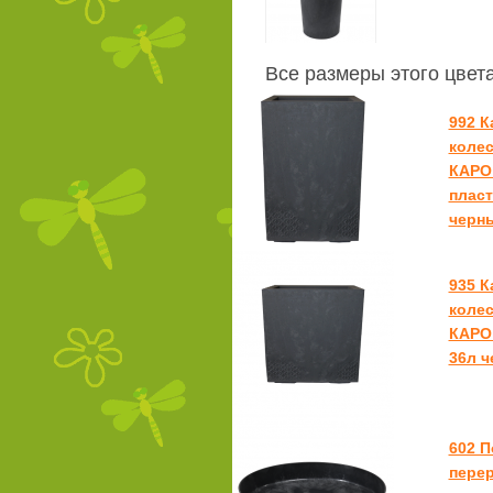
Все размеры этого цвет
992 К
колес
КАРО 
пласт
черн
935 К
колес
КАРО 
36л ч
602 
пере