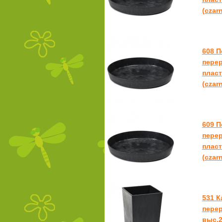
(czar
608 
пере
пласт
(czar
609 
пере
пласт
(czar
531 
перер
выс.2