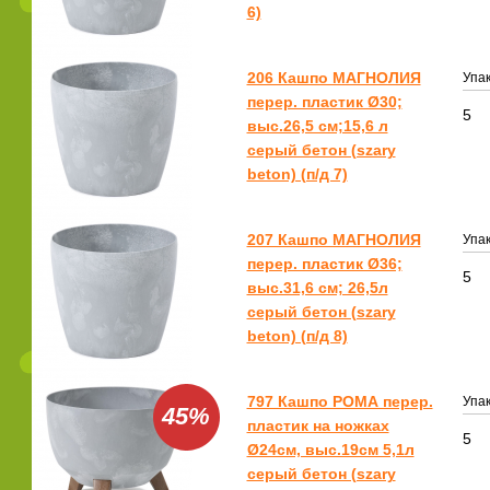
6)
206 Кашпо МАГНОЛИЯ
Упак
перер. пластик Ø30;
5
выс.26,5 см;15,6 л
серый бетон (szary
beton) (п/д 7)
207 Кашпо МАГНОЛИЯ
Упак
перер. пластик Ø36;
5
выс.31,6 см; 26,5л
серый бетон (szary
beton) (п/д 8)
797 Кашпо РОМА перер.
Упак
45%
пластик на ножках
5
Ø24см, выс.19см 5,1л
серый бетон (szary