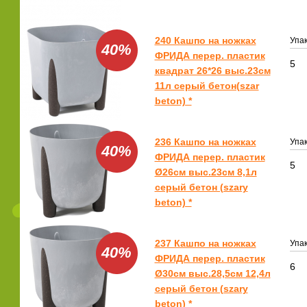
240 Кашпо на ножках
Упак
40%
ФРИДА перер. пластик
5
квадрат 26*26 выс.23см
11л серый бетон(szar
beton) *
236 Кашпо на ножках
Упак
40%
ФРИДА перер. пластик
5
Ø26см выс.23см 8,1л
серый бетон (szary
beton) *
237 Кашпо на ножках
Упак
40%
ФРИДА перер. пластик
6
Ø30см выс.28,5см 12,4л
серый бетон (szary
beton) *