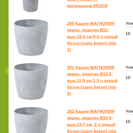
вкладышем 041619
200 Кашпо МАГНОЛИЯ
Упак
перер. пластик Ø12;
10
выс.10,4 см;0,9 л серый
бетон (szary beton) (п/д
1)
201 Кашпо МАГНОЛИЯ
Упак
перер. пластик Ø13,5;
10
выс.11,9 см;1,3 л серый
бетон (szary beton) (п/д
2)
202 Кашпо МАГНОЛИЯ
Упак
перер. пластик Ø15,5;
10
выс.13,7 см; 2 л серый
бетон (szary beton) (п/д