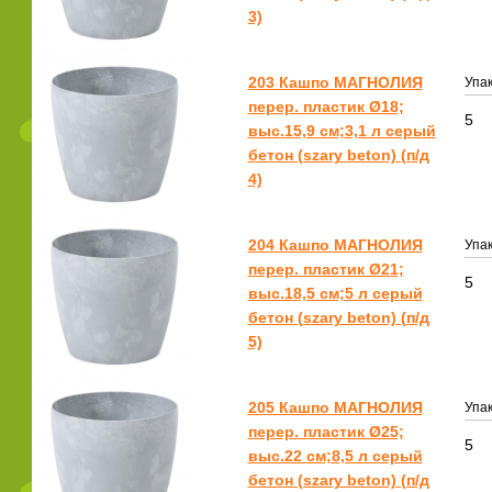
3)
203 Кашпо МАГНОЛИЯ
Упак
перер. пластик Ø18;
5
выс.15,9 см;3,1 л серый
бетон (szary beton) (п/д
4)
204 Кашпо МАГНОЛИЯ
Упак
перер. пластик Ø21;
5
выс.18,5 см;5 л серый
бетон (szary beton) (п/д
5)
205 Кашпо МАГНОЛИЯ
Упак
перер. пластик Ø25;
5
выс.22 см;8,5 л серый
бетон (szary beton) (п/д