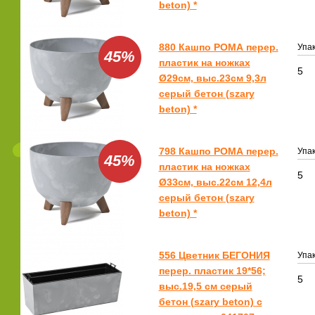
beton) *
880 Кашпо РОМА перер.
Упак
45%
пластик на ножках
5
Ø29см, выс.23см 9,3л
серый бетон (szary
beton) *
798 Кашпо РОМА перер.
Упак
45%
пластик на ножках
5
Ø33см, выс.22см 12,4л
серый бетон (szary
beton) *
556 Цветник БЕГОНИЯ
Упак
перер. пластик 19*56;
5
выс.19,5 см серый
бетон (szary beton) с