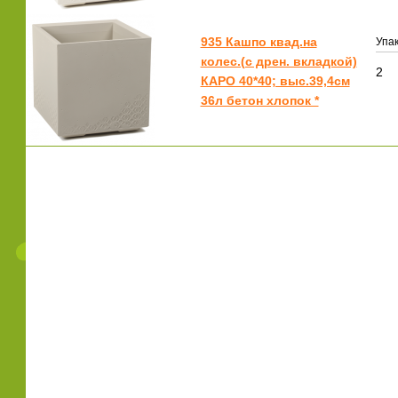
935 Кашпо квад.на
Упак
колес.(с дрен. вкладкой)
2
КАРО 40*40; выс.39,4см
36л бетон хлопок *