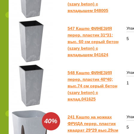
(szary beton) с
вкладышем 048005
547 Кашпо ФИНЕЗИЯ
Упак
перер. пластик 31*31;
5
выс. 60 см серый бетон
(szary beton) с
вкладышем 041624
548 Кашпо ФИНЕЗИЯ
Упак
перер. пластик 40*40;
1
выс.74 см серый бетон
(szary beton) с
вклад.041625
241 Кашпо на ножках
Упак
40%
ФРИДА перер. пластик
5
квадрат 29*29 выс.29см