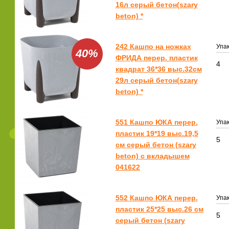
16л серый бетон(szary
beton) *
242 Кашпо на ножках
Упак
40%
ФРИДА перер. пластик
4
квадрат 36*36 выс.32см
29л серый бетон(szary
beton) *
551 Кашпо ЮКА перер.
Упак
пластик 19*19 выс.19,5
5
см серый бетон (szary
beton) с вкладышем
041622
552 Кашпо ЮКА перер.
Упак
пластик 25*25 выс.26 см
5
серый бетон (szary