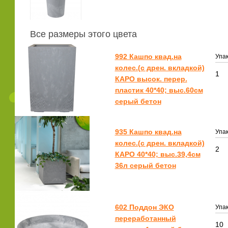
Все размеры этого цвета
992 Кашпо квад.на
Упак
колес.(с дрен. вкладкой)
1
КАРО высок. перер.
пластик 40*40; выс.60см
серый бетон
935 Кашпо квад.на
Упак
колес.(с дрен. вкладкой)
2
КАРО 40*40; выс.39,4см
36л серый бетон
602 Поддон ЭКО
Упак
переработанный
10