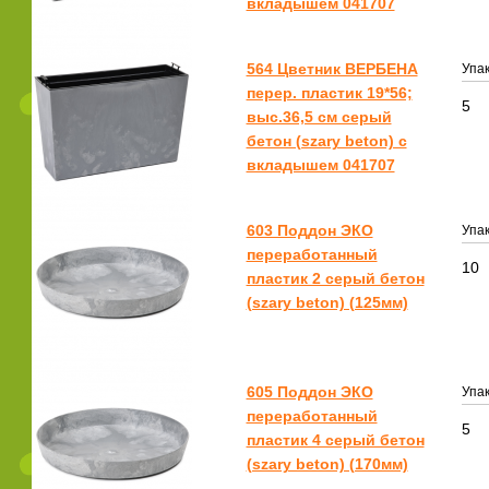
вкладышем 041707
564 Цветник ВЕРБЕНА
Упак
перер. пластик 19*56;
5
выс.36,5 см серый
бетон (szary beton) с
вкладышем 041707
603 Поддон ЭКО
Упак
переработанный
10
пластик 2 серый бетон
(szary beton) (125мм)
605 Поддон ЭКО
Упак
переработанный
5
пластик 4 серый бетон
(szary beton) (170мм)