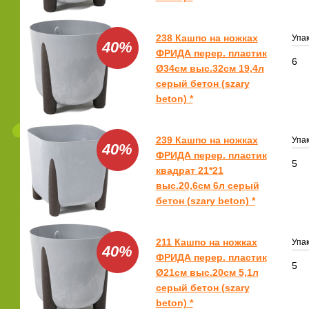
238 Кашпо на ножках
Упак
40%
ФРИДА перер. пластик
6
Ø34см выс.32см 19,4л
серый бетон (szary
beton) *
239 Кашпо на ножках
Упак
40%
ФРИДА перер. пластик
5
квадрат 21*21
выс.20,6см 6л серый
бетон (szary beton) *
211 Кашпо на ножках
Упак
40%
ФРИДА перер. пластик
5
Ø21см выс.20см 5,1л
серый бетон (szary
beton) *