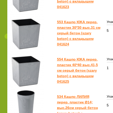
beton) с вкладышем
041623
553 Кашпо ЮКА перер.
Упак
пластик 30*30 выс.31 см
5
серый бетон (szary
beton) с вкладышем
041624
554 Кашпо ЮКА перер.
Упак
пластик 40*40 выс.41,5
1
см серый бетон (szary
beton) с вкладышем
041625
534 Кашпо ЛИЛИЯ
Упак
перер. пластик Ø14;
5
выс.26см серый бетон