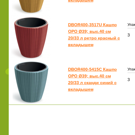
вкладышем
DBOR400-3517U Кашпо
Упак
ОРО Ø39; выс.40 см
3
20/33 л ретро красный с
вкладышем
DBOR400-5415C Кашпо
Упак
ОРО Ø39; выс.40 см
3
20/33 л сканди синий с
вкладышем