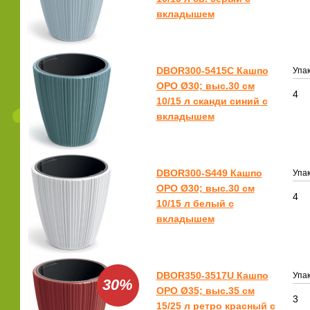
вкладышем
DBOR300-5415C Кашпо
Упак
ОРО Ø30; выс.30 см
4
10/15 л сканди синий с
вкладышем
DBOR300-S449 Кашпо
Упак
ОРО Ø30; выс.30 см
4
10/15 л белый с
вкладышем
DBOR350-3517U Кашпо
Упак
30%
ОРО Ø35; выс.35 см
3
15/25 л ретро красный с