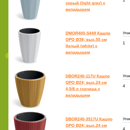
1
серый (light gray) с
вкладышем
DMOR400-S449 Кашпо
Упак
ОРО Ø39; выс.55 см
1
белый (white) с
вкладышем
DBOR240-117U Кашпо
Упак
ОРО Ø24; выс.24 см
4
4,5/8 л горчица с
вкладышем
DBOR240-3517U Кашпо
Упак
ОРО Ø24; выс.24 см
4