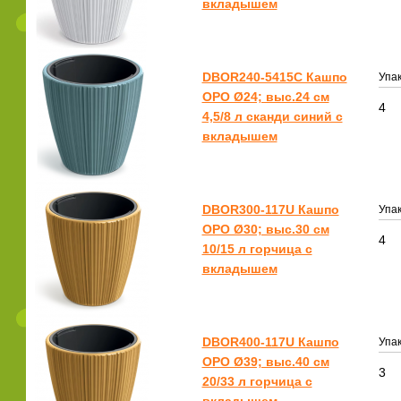
вкладышем
DBOR240-5415C Кашпо
Упак
ОРО Ø24; выс.24 см
4
4,5/8 л сканди синий с
вкладышем
DBOR300-117U Кашпо
Упак
ОРО Ø30; выс.30 см
4
10/15 л горчица с
вкладышем
DBOR400-117U Кашпо
Упак
ОРО Ø39; выс.40 см
3
20/33 л горчица с