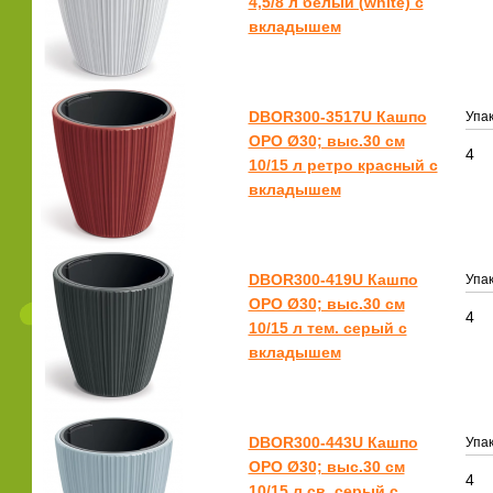
4,5/8 л белый (white) с
вкладышем
DBOR300-3517U Кашпо
Упак
ОРО Ø30; выс.30 см
4
10/15 л ретро красный с
вкладышем
DBOR300-419U Кашпо
Упак
ОРО Ø30; выс.30 см
4
10/15 л тем. серый с
вкладышем
DBOR300-443U Кашпо
Упак
ОРО Ø30; выс.30 см
4
10/15 л св. серый с