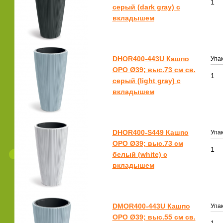
1
серый (dark gray) с
вкладышем
DHOR400-443U Кашпо
Упак
ОРО Ø39; выс.73 см св.
1
серый (light gray) с
вкладышем
DHOR400-S449 Кашпо
Упак
ОРО Ø39; выс.73 см
1
белый (white) с
вкладышем
DMOR400-443U Кашпо
Упак
ОРО Ø39; выс.55 см св.