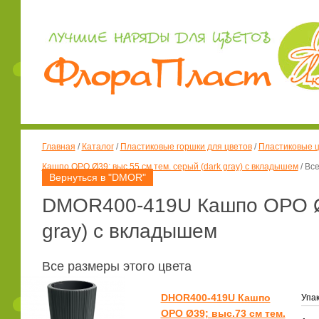
Главная
/
Каталог
/
Пластиковые горшки для цветов
/
Пластиковые ц
Кашпо ОРО Ø39; выс.55 см тем. серый (dark gray) с вкладышем
/
Все
Вернуться в "DMOR"
DMOR400-419U Кашпо ОРО Ø39
gray) с вкладышем
Все размеры этого цвета
DHOR400-419U Кашпо
Упак
ОРО Ø39; выс.73 см тем.