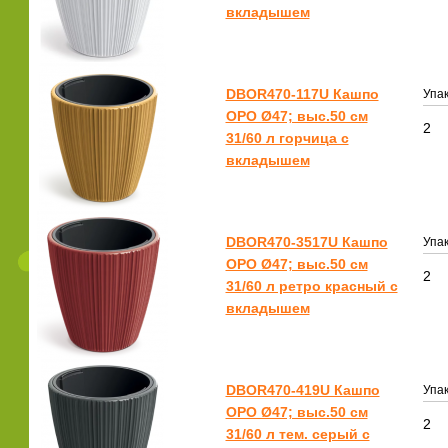
вкладышем
DBOR470-117U Кашпо
Упак
ОРО Ø47; выс.50 см
2
31/60 л горчица с
вкладышем
DBOR470-3517U Кашпо
Упак
ОРО Ø47; выс.50 см
2
31/60 л ретро красный с
вкладышем
DBOR470-419U Кашпо
Упак
ОРО Ø47; выс.50 см
2
31/60 л тем. серый с