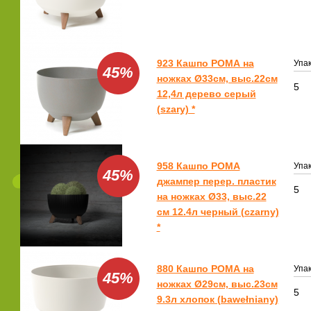
923 Кашпо РОМА на
Упак
45%
ножках Ø33см, выс.22см
5
12,4л дерево серый
(szary) *
958 Кашпо РОМА
Упак
45%
джампер перер. пластик
5
на ножках Ø33, выс.22
см 12.4л черный (czarny)
*
880 Кашпо РОМА на
Упак
45%
ножках Ø29см, выс.23см
5
9.3л хлопок (bawełniany)