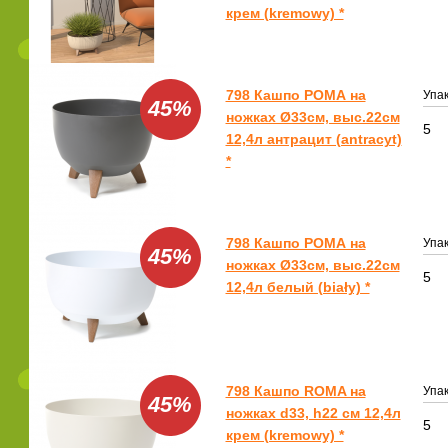
крем (kremowy) *
798 Кашпо РОМА на
Упак
45%
ножках Ø33см, выс.22см
5
12,4л антрацит (antracyt)
*
798 Кашпо РОМА на
Упак
45%
ножках Ø33см, выс.22см
5
12,4л белый (biały) *
798 Кашпо ROMA на
Упак
45%
ножках d33, h22 см 12,4л
5
крем (kremowy) *