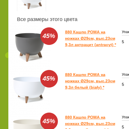
Все размеры этого цвета
880 Кашпо РОМА на
Упак
45%
ножках Ø29см, выс.23см
5
9,3л антрацит (antracyt) *
880 Кашпо РОМА на
Упак
45%
ножках Ø29см, выс.23см
5
9,3л белый (biały) *
880 Кашпо РОМА на
Упак
45%
ножках Ø29см, выс.23см
5