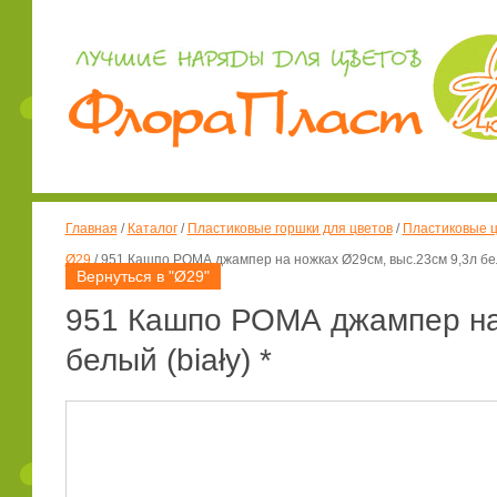
Главная
/
Каталог
/
Пластиковые горшки для цветов
/
Пластиковые ц
Ø29
/
951 Кашпо РОМА джампер на ножках Ø29см, выс.23см 9,3л белы
Вернуться в "Ø29"
951 Кашпо РОМА джампер на 
белый (biały) *