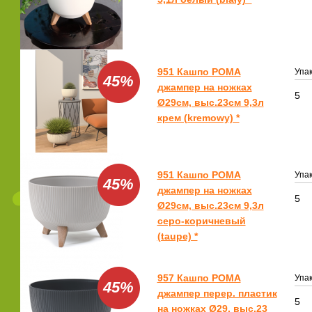
951 Кашпо РОМА
Упак
45%
джампер на ножках
5
Ø29см, выс.23см 9,3л
крем (kremowy) *
951 Кашпо РОМА
Упак
45%
джампер на ножках
5
Ø29см, выс.23см 9,3л
серо-коричневый
(taupe) *
957 Кашпо РОМА
Упак
45%
джампер перер. пластик
5
на ножках Ø29, выс.23