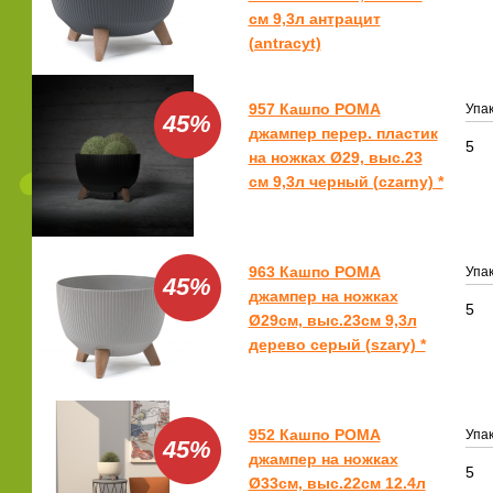
см 9,3л антрацит
(antracyt)
957 Кашпо РОМА
Упак
45%
джампер перер. пластик
5
на ножках Ø29, выс.23
см 9,3л черный (czarny) *
963 Кашпо РОМА
Упак
45%
джампер на ножках
5
Ø29см, выс.23см 9,3л
дерево серый (szary) *
952 Кашпо РОМА
Упак
45%
джампер на ножках
5
Ø33см, выс.22см 12.4л