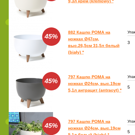
9,3л крем (kremowy) *
882 Кашпо РОМА на
Упак
45%
ножках Ø47см,
3
выс.26,5см 31,5л белый
(biały) *
797 Кашпо РОМА на
Упак
45%
ножках Ø24см, выс.19см
5
5,1л антрацит (antracyt) *
797 Кашпо РОМА на
Упак
45%
ножках Ø24см, выс.19см
5
5,1л белый (biały) *