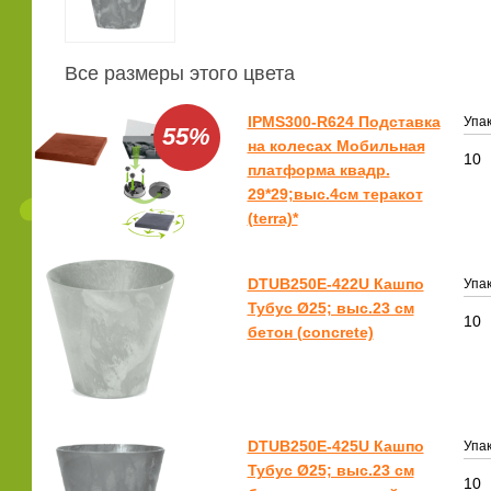
Все размеры этого цвета
IPMS300-R624 Подставка
Упак
55%
на колесах Мобильная
10
платформа квадр.
29*29;выс.4см теракот
(terra)*
DTUB250E-422U Кашпо
Упак
Тубус Ø25; выс.23 см
10
бетон (concrete)
DTUB250E-425U Кашпо
Упак
Тубус Ø25; выс.23 см
10