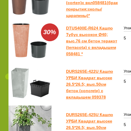
(corten)с вкл058481(брак
покрытия:сколы/
царапины)*
DTUS400E-R624 Кашпо
Упак
30%
Тубус высокое Ø40;
5
выс.76 см бетон теракот
(terracota) с вкладышем
058481 *
DURS265E-422U Кашпо
Упак
УРБИ Квадрат высоке
5
26.5*26.5; выс.50см
бетон (concrete) с
вкладышем 059378
DURS265E-425U Кашпо
Упак
УРБИ Квадрат высоке
5
26.5*26.5; выс.50см