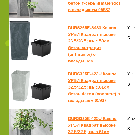
бетон т-серый(marengo)
с вкладышем 05937
DURS265E-S433 Кашпо
Упак
УРБИ Квадрат высоке
5
26.5*26.5; выс.50см
бетон антрацит
(anthracite) с
вкладышем
DURS325E-422U Кашпо
Упак
УРБИ Квадрат высоке
3
32.5*32.5; выс.61см
бетон бетон (concrete) с
вкладышем 05937
DURS325E-425U Кашпо
Упак
УРБИ Квадрат высоке
3
32.5*32.5; выс.61см