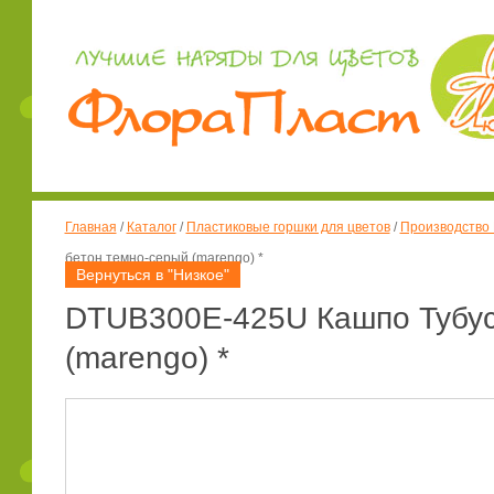
Главная
/
Каталог
/
Пластиковые горшки для цветов
/
Производство
бетон темно-серый (marengo) *
Вернуться в "Низкое"
DTUB300E-425U Кашпо Тубус 
(marengo) *