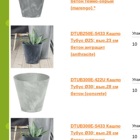
бетон темно-серый
(marengo) *
DTUB250E-S433 Кашпо
Упак
Тубус Ø25; выс.23 см
10
бетон антрацит
(anthracite)
DTUB300E-422U Кашпо
Упак
Тубус Ø30; выс.28 см
10
бетон (concrete)
DTUB300E-S433 Кашпо
Упак
Тубус Ø30; выс.28 см
10
бетон антрацит