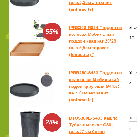
выс.5,5см антрацит
(anthracite)
IPRS300-R624 Поддон на
Упак
55%
колесах Мобильный
10
поддон квадрат 29*29;
выс.5,5см теракот
(terracota) *
IPRR450-S433 Поддон на
Упак
колесиках Мобильный
4
подон крруглый Ø44,6;
выс.6см антрацит
(anthracite)
DTUS300E-S433 Кашпо
Упак
25%
Тубус высокое Ø30;
5
выс.57 см бетон