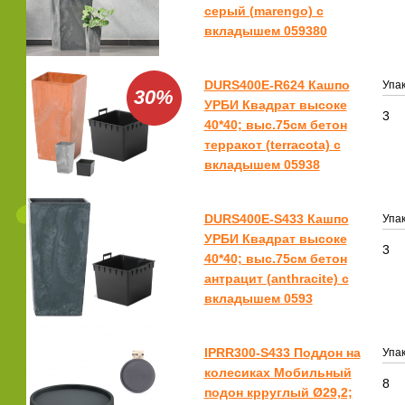
серый (marengo) с
вкладышем 059380
DURS400E-R624 Кашпо
Упак
30%
УРБИ Квадрат высоке
3
40*40; выс.75см бетон
терракот (terracota) с
вкладышем 05938
DURS400E-S433 Кашпо
Упак
УРБИ Квадрат высоке
3
40*40; выс.75см бетон
антрацит (anthracite) с
вкладышем 0593
IPRR300-S433 Поддон на
Упак
колесиках Мобильный
8
подон крруглый Ø29,2;