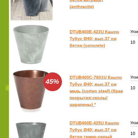
(anthracite)
DTUB400E-422U Кашпо
Упак
Тубус Ø40; выс.37 см
10
бетон (concrete)
DTUB400C-7601U Кашпо
Упак
45%
Тубус Ø40; выс.37 см
10
медь (corten steel) (брак
покрытия:сколы/
царапины) *
DTUB400E-425U Кашпо
Упак
Тубус Ø40; выс.37 см
10
бетон темно-серый