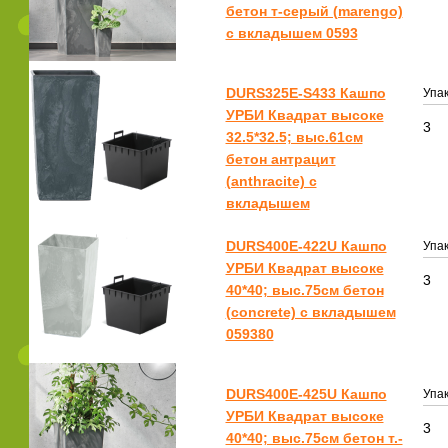
бетон т-серый (marengo)
с вкладышем 0593
DURS325E-S433 Кашпо
Упак
УРБИ Квадрат высоке
3
32.5*32.5; выс.61см
бетон антрацит
(anthracite) с
вкладышем
DURS400E-422U Кашпо
Упак
УРБИ Квадрат высоке
3
40*40; выс.75см бетон
(concrete) с вкладышем
059380
DURS400E-425U Кашпо
Упак
УРБИ Квадрат высоке
3
40*40; выс.75см бетон т.-