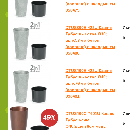
(concrete) с вкладышем
058479
DTUS300E-422U Кашпо
Упак
Тубус высокое Ø30;
5
выс.57 см бетон
(concrete) с вкладышем
058480
DTUS400E-422U Кашпо
Упак
Тубус высокое Ø40;
5
выс.76 см бетон
(concrete) с вкладышем
058481
DTUS400C-7601U Кашпо
Упак
45%
Тубус слим
5
Ø40;выс.76см медь