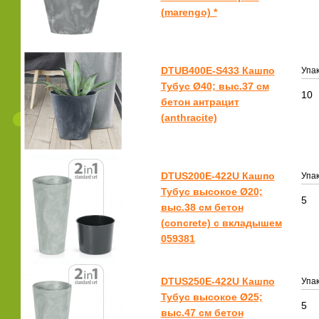
(marengo) *
DTUB400E-S433 Кашпо
Упак
Тубус Ø40; выс.37 см
10
бетон антрацит
(anthracite)
DTUS200E-422U Кашпо
Упак
Тубус высокое Ø20;
5
выс.38 см бетон
(concrete) с вкладышем
059381
DTUS250E-422U Кашпо
Упак
Тубус высокое Ø25;
5
выс.47 см бетон