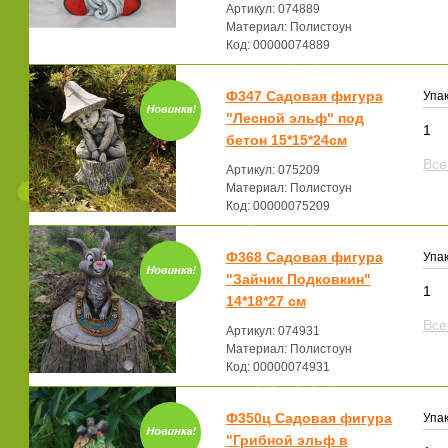
Артикул: 074889
Материал: Полистоун
Код: 00000074889
Ф347 Садовая фигура
Упак
"Лесной эльф" под
1
бетон 15*15*24см
Все
Артикул: 075209
Материал: Полистоун
Код: 00000075209
Ф368 Садовая фигура
Упак
"Зайчик Подковкин"
1
14*18*27 см
Все
Артикул: 074931
Материал: Полистоун
Код: 00000074931
Ф350ц Садовая фигура
Упак
"Грибной эльф в