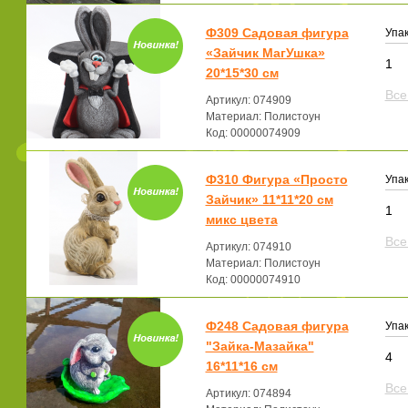
Ф309 Садовая фигура
Упак
«Зайчик МагУшка»
1
20*15*30 см
Все
Артикул: 074909
Материал: Полистоун
Код: 00000074909
Ф310 Фигура «Просто
Упак
Зайчик» 11*11*20 см
1
микс цвета
Все
Артикул: 074910
Материал: Полистоун
Код: 00000074910
Ф248 Садовая фигура
Упак
"Зайка-Мазайка"
4
16*11*16 см
Все
Артикул: 074894