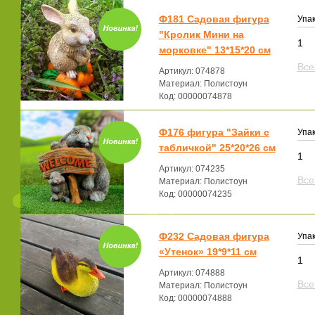
Ф181 Садовая фигура
Упак
"Кролик Мини на
1
морковке" 13*15*20 см
Все
Артикул: 074878
Материал: Полистоун
Код: 00000074878
Ф176 фигура "Зайки с
Упак
табличкой" 25*20*26 см
1
Артикул: 074235
Все
Материал: Полистоун
Код: 00000074235
Ф232 Садовая фигура
Упак
«Утенок» 19*9*11 см
1
Артикул: 074888
Все
Материал: Полистоун
Код: 00000074888