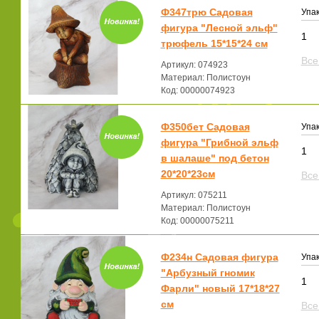
Ф347трю Садовая
Упак
фигура "Лесной эльф"
1
трюфель 15*15*24 см
Все
Артикул: 074923
Материал: Полистоун
Код: 00000074923
Ф350бет Садовая
Упак
фигура "Грибной эльф
1
в шалаше" под бетон
20*20*23см
Все
Артикул: 075211
Материал: Полистоун
Код: 00000075211
Ф234н Садовая фигура
Упак
"Арбузный гномик
1
Фарли" новый 17*18*27
см
Все