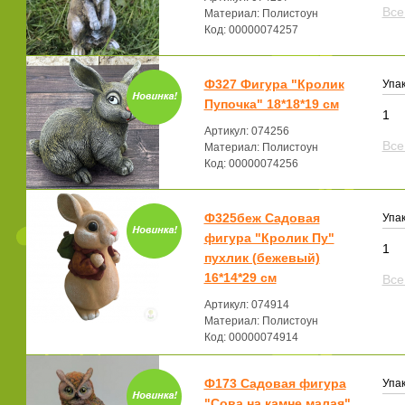
Все
Материал: Полистоун
Код: 00000074257
Ф327 Фигура "Кролик
Упак
Пупочка" 18*18*19 см
1
Артикул: 074256
Все
Материал: Полистоун
Код: 00000074256
Ф325беж Садовая
Упак
фигура "Кролик Пу"
1
пухлик (бежевый)
16*14*29 см
Все
Артикул: 074914
Материал: Полистоун
Код: 00000074914
Ф173 Садовая фигура
Упак
"Сова на камне малая"