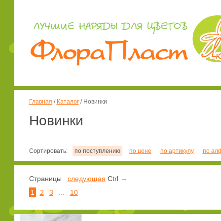
Главная
/
Каталог
/
Новинки
Новинки
Сортировать:
по поступлению
по цене
по артикулу
по ал
Страницы
следующая
Ctrl →
1
2
3
...
10