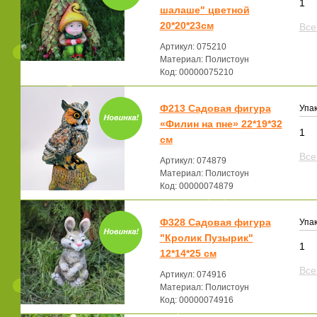
1
шалаше" цветной
20*20*23см
Все
Артикул: 075210
Материал: Полистоун
Код: 00000075210
Ф213 Садовая фигура
Упак
«Филин на пне» 22*19*32
1
см
Все
Артикул: 074879
Материал: Полистоун
Код: 00000074879
Ф328 Садовая фигура
Упак
"Кролик Пузырик"
1
12*14*25 см
Все
Артикул: 074916
Материал: Полистоун
Код: 00000074916