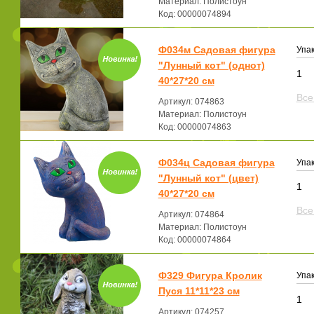
Материал: Полистоун
Код: 00000074894
Ф034м Садовая фигура
Упак
"Лунный кот" (однот)
1
40*27*20 см
Все
Артикул: 074863
Материал: Полистоун
Код: 00000074863
Ф034ц Садовая фигура
Упак
"Лунный кот" (цвет)
1
40*27*20 см
Все
Артикул: 074864
Материал: Полистоун
Код: 00000074864
Ф329 Фигура Кролик
Упак
Пуся 11*11*23 см
1
Артикул: 074257