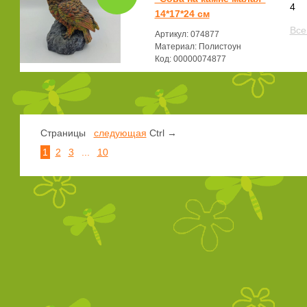
4
14*17*24 см
Все
Артикул: 074877
Материал: Полистоун
Код: 00000074877
Страницы
следующая
Ctrl →
1
2
3
...
10