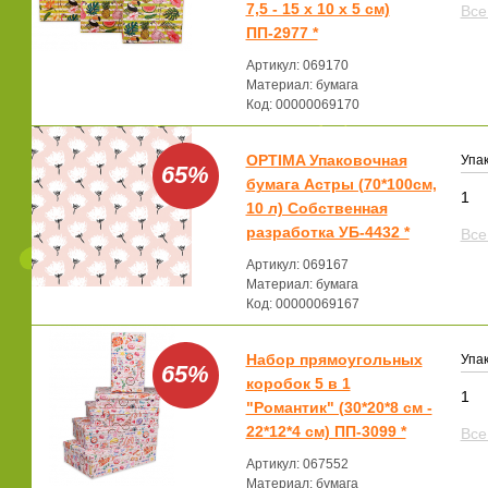
7,5 - 15 х 10 х 5 см)
Все
ПП-2977 *
Артикул: 069170
Материал: бумага
Код: 00000069170
OPTIMA Упаковочная
Упак
65%
бумага Астры (70*100см,
1
10 л) Собственная
разработка УБ-4432 *
Все
Артикул: 069167
Материал: бумага
Код: 00000069167
Набор прямоугольных
Упак
65%
коробок 5 в 1
1
"Романтик" (30*20*8 cм -
22*12*4 см) ПП-3099 *
Все
Артикул: 067552
Материал: бумага