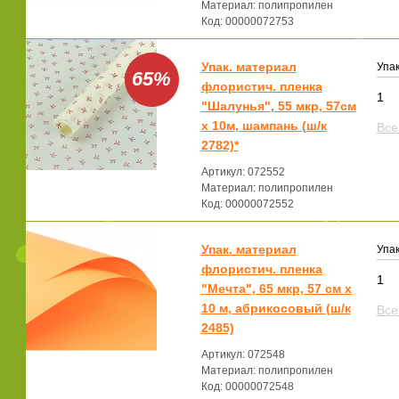
Материал: полипропилен
Код: 00000072753
Упак. материал
Упак
65%
флористич. пленка
1
"Шалунья", 55 мкр, 57см
x 10м, шампань (ш/к
Все
2782)*
Артикул: 072552
Материал: полипропилен
Код: 00000072552
Упак. материал
Упак
флористич. пленка
1
"Мечта", 65 мкр, 57 см х
10 м, абрикосовый (ш/к
Все
2485)
Артикул: 072548
Материал: полипропилен
Код: 00000072548