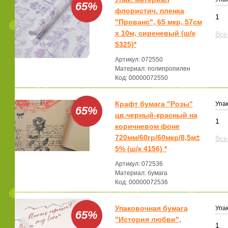
65%
флористич. пленка
1
"Прованс", 65 мкр, 57см
x 10м, сиреневый (ш/к
Все
5325)*
Артикул: 072550
Материал: полипропилен
Код: 00000072550
Крафт бумага "Розы"
Упак
65%
цв.черный-красный на
1
коричневом фоне
720мм/60гр/60мкр/8,5м±
Все
5% (ш/к 4156) *
Артикул: 072536
Материал: бумага
Код: 00000072536
Упаковочная бумага
Упак
65%
"История любви",
1