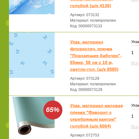
голубой (ш/к 4136)
Артикул: 073132
Материал: полипропилен
Код: 00000073132
Упак. материал
Упак
флористич. пленка
1
"Порхающие бабочки",
65мкр, 58 см х 10 м,
Все
светло-гол. (ш/к 8585)
Артикул: 073128
Материал: полипропилен
Код: 00000073128
Упак. материал матовая
Упак
65%
пленка "Фаворит с
1
серебряным кантом"
голубой (ш/к 6064)
Все
Артикул: 072753