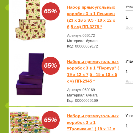
Набор прямоугольных
Упак
65%
коробок 3 в 1 Ленивец
1
(23 х 16 х 9,5 - 19 х 12 х
6,5 см) ПП-3278 *
Все
Артикул: 069172
Материал: бумага
Код: 00000069172
Наборы прямоугольных
Упак
65%
коробок 3 в 1 "Пурпур" (
1
19 х 12 х 7,5 - 15 х 10 х 5
см) ПП-2945 *
Все
Артикул: 069169
Материал: бумага
Код: 00000069169
Наборы прямоугольных
Упак
65%
коробок 3 в 1
1
"Тропикано" ( 19 х 12 х