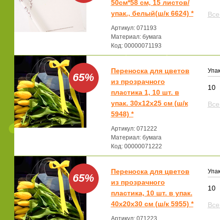
50см*58 см, 15 листов/
упак., белый(ш/к 6624) *
Все
Артикул: 071193
Материал: бумага
Код: 00000071193
Переноска для цветов
Упак
65%
из прозрачного
10
пластика 1, 10 шт. в
упак. 30x12x25 см (ш/к
Все
5948) *
Артикул: 071222
Материал: бумага
Код: 00000071222
Переноска для цветов
Упак
65%
из прозрачного
10
пластика, 10 шт. в упак.
40x20x30 см (ш/к 5955) *
Все
Артикул: 071223