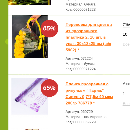
Материал: бумага
Код: 00000071223
Переноска для цветов
Упак
65%
из прозрачного
10
пластика 2, 10 шт. в
упак. 30x12x25 см (ш/к
Все
5962) *
Артикул: 071224
Материал: бумага
Код: 00000071224
Пленка прозрачная с
Упак
65%
рисунком "Париж"
1
Сирень 0,7*7,5м 40 мкм
200гр 786778 *
Все
Артикул: 069729
Материал: полипропилен
Код: 00000069729