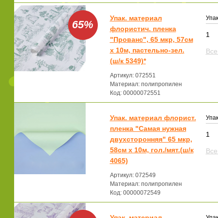
Упак. материал
Упак
65%
флористич. пленка
1
"Прованс", 65 мкр, 57см
x 10м, пастельно-зел.
Все
(ш/к 5349)*
Артикул: 072551
Материал: полипропилен
Код: 00000072551
Упак. материал флорист.
Упак
пленка "Самая нужная
1
двухсторонняя" 65 мкр,
58см х 10м, гол./мят.(ш/к
Все
4065)
Артикул: 072549
Материал: полипропилен
Код: 00000072549
Упак. материал
Упак