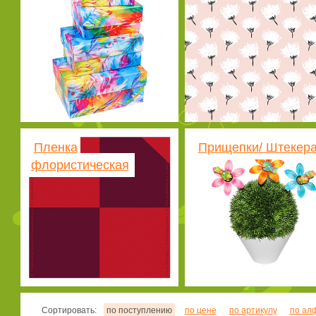
Пленка
Прищепки/ Штекер
флористическая
Сортировать:
по поступлению
по цене
по артикулу
по ал