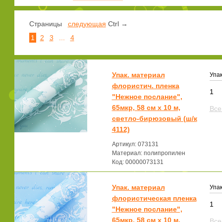
Страницы
следующая
Ctrl →
1
2
3
...
4
Упак. материал
Упак
флористич. пленка
1
"Нежное послание",
65мкр, 58 см х 10 м,
Все
светло-бирюзовый (ш/к
4112)
Артикул: 073131
Материал: полипропилен
Код: 00000073131
Упак. материал
Упак
флористическая пленка
1
"Нежное послание",
65мкр, 58 см х 10 м,
Все