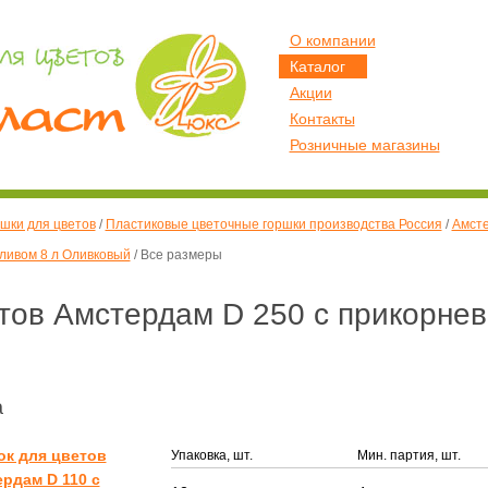
О компании
Каталог
Акции
Контакты
Розничные магазины
шки для цветов
/
Пластиковые цветочные горшки производства Россия
/
Амст
ливом 8 л Оливковый
/
Все размеры
тов Амстердам D 250 с прикорне
а
ок для цветов
Упаковка, шт.
Мин. партия, шт.
рдам D 110 с