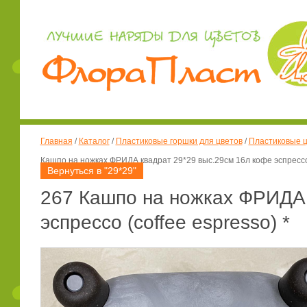
Главная
/
Каталог
/
Пластиковые горшки для цветов
/
Пластиковые ц
Кашпо на ножках ФРИДА квадрат 29*29 выс.29см 16л кофе эспрессо (
Вернуться в "29*29"
267 Кашпо на ножках ФРИДА 
эспрессо (coffee espresso) *