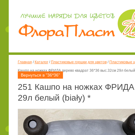
Главная
/
Каталог
/
Пластиковые горшки для цветов
/
Пластиковые ц
Кашпо на ножках ФРИДА дерево квадрат 36*36 выс.32см 29л белый (
Вернуться в "36*36"
251 Кашпо на ножках ФРИДА 
29л белый (biały) *