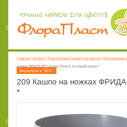
Главная
/
Каталог
/
Пластиковые горшки для цветов
/
Пластиковые ц
ножках ФРИДА Ø21см выс.20см 5,1л серый (szary) *
Вернуться в "Ø21"
209 Кашпо на ножках ФРИДА 
*