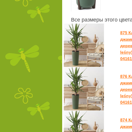
Все размеры этого цвет
875 
джамп
дерев
leśny
04161
876 
джамп
дерев
leśny
04161
874 
джамп