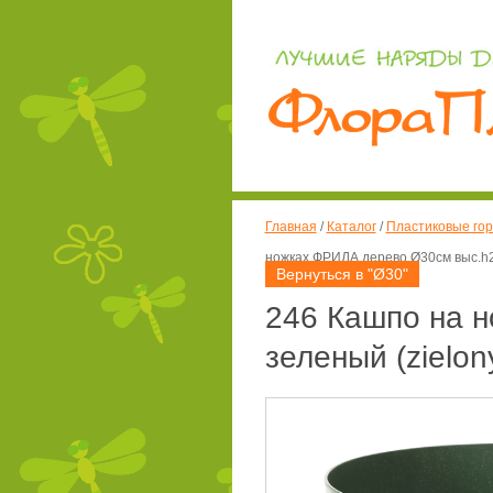
Главная
/
Каталог
/
Пластиковые гор
ножках ФРИДА дерево Ø30см выс.h28,
Вернуться в "Ø30"
246 Кашпо на 
зеленый (zielony