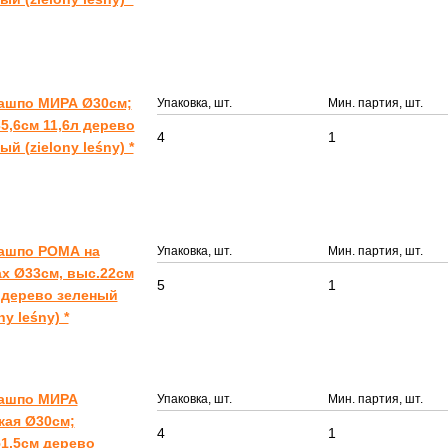
Кашпо МИРА Ø30см;
Упаковка, шт.
Мин. партия, шт.
5,6см 11,6л дерево
4
1
ый (zielony leśny) *
Кашпо РОМА на
Упаковка, шт.
Мин. партия, шт.
х Ø33см, выс.22см
5
1
 дерево зеленый
ny leśny) *
Кашпо МИРА
Упаковка, шт.
Мин. партия, шт.
кая Ø30см;
4
1
1,5см дерево