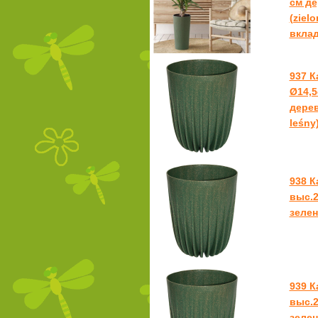
см д
(zielo
вкла
937 
Ø14,5
дерев
leśny)
938 
выс.2
зелен
939 
выс.2
зелен