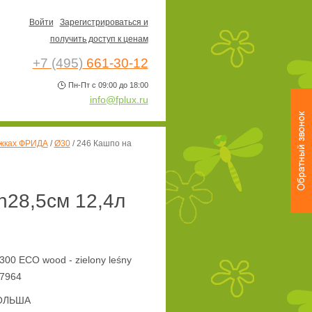
Войти
Зарегистрироваться и
получить доступ к ценам
+7 (495)
661-30-12
Пн-Пт с 09:00 до 18:00
info@fplux.ru
ожках ФРИДА
/
Ø30
/
246 Кашпо на
h28,5см 12,4л
300 ECO wood - zielony leśny
7964
ОЛЬША