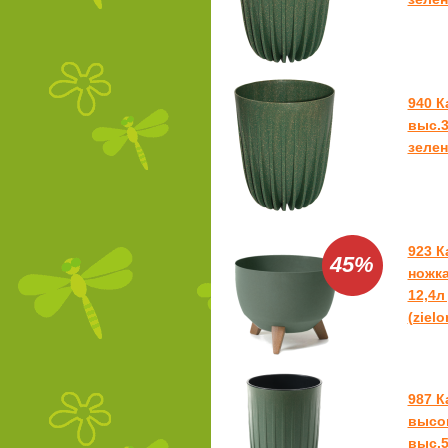
940 
выс.3
зелен
923 
45%
ножка
12,4л
(zielo
987 
высо
выс.5