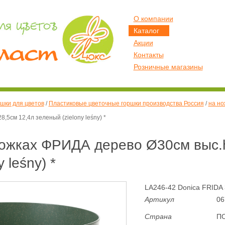
О компании
Каталог
Акции
Контакты
Розничные магазины
шки для цветов
/
Пластиковые цветочные горшки производства Россия
/
на н
5см 12,4л зеленый (zielony leśny) *
ножках ФРИДА дерево Ø30см выс.
 leśny) *
LA246-42 Donica FRIDA 
Артикул
06
Страна
П