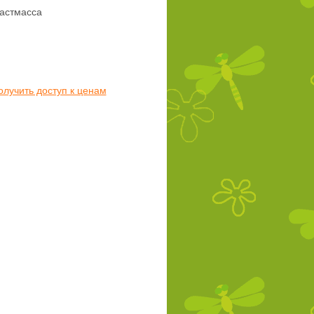
астмасса
олучить доступ к ценам