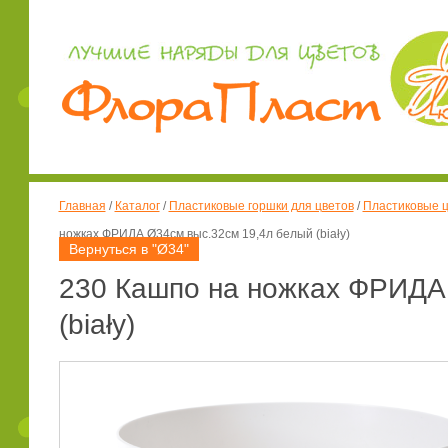
Главная
/
Каталог
/
Пластиковые горшки для цветов
/
Пластиковые ц
ножках ФРИДА Ø34см выс.32см 19,4л белый (biały)
Вернуться в "Ø34"
230 Кашпо на ножках ФРИДА
(biały)