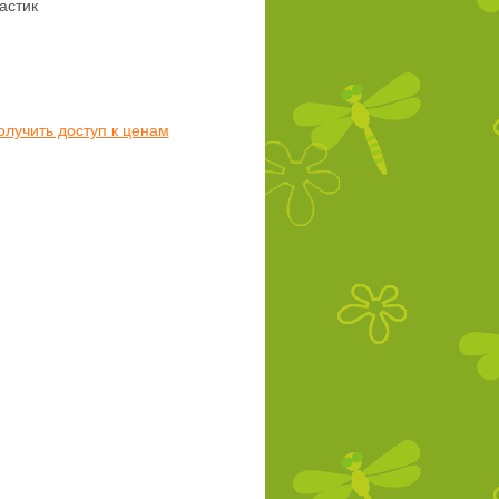
астик
олучить доступ к ценам