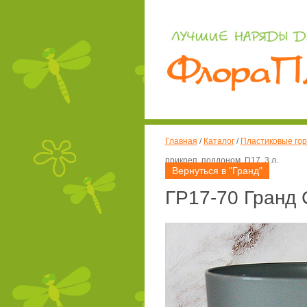
Главная
/
Каталог
/
Пластиковые гор
прикреп. поддоном, D17, 3 л.
Вернуться в "Гранд"
ГР17-70 Гранд 