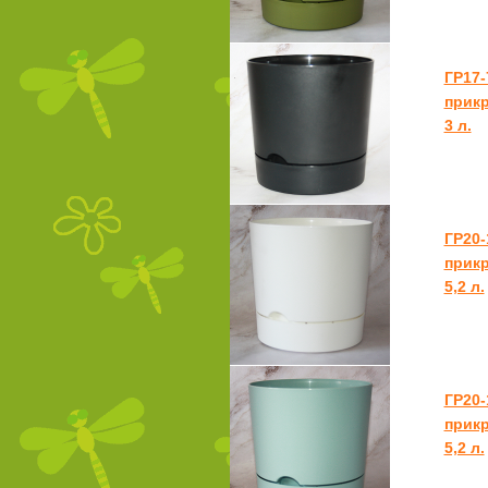
ГР17-
прикр
3 л.
ГР20-
прикр
5,2 л.
ГР20-
прикр
5,2 л.