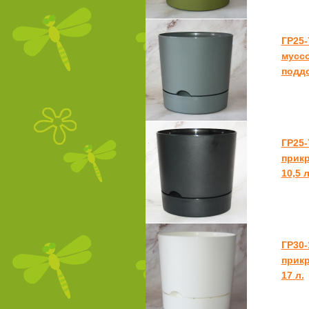
ГР25-
муссо
поддо
ГР25-
прикр
10,5 л
ГР30-
прикр
17 л.