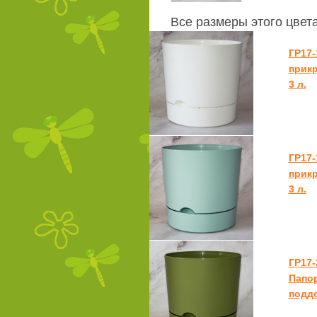
Все размеры этого цвет
ГР17-
прикр
3 л.
ГР17-
прикр
3 л.
ГР17-
Папор
поддо