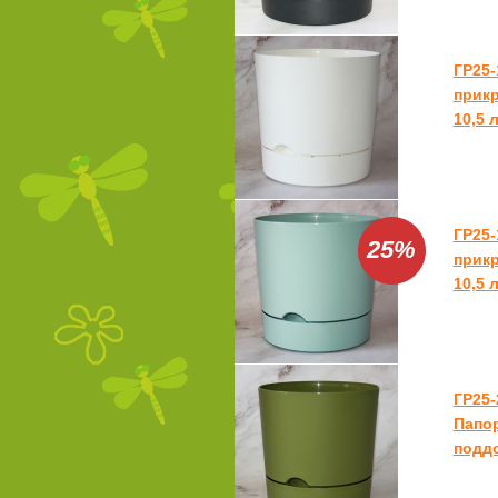
ГР25-
прикр
10,5 л
ГР25-
25%
прикр
10,5 л
ГР25-
Папор
поддо