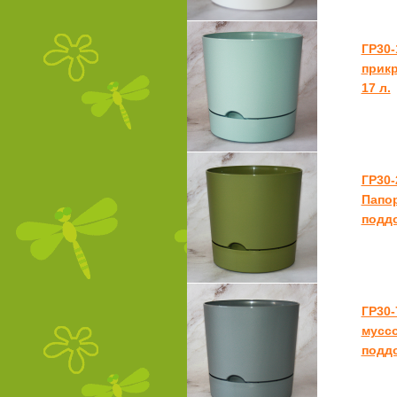
ГР30-
прикр
17 л.
ГР30-
Папор
поддо
ГР30-
муссо
поддо