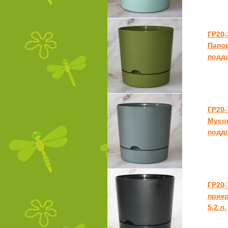
ГР20-
Папор
поддо
ГР20-
Мусон
поддо
ГР20-
прикр
5,2 л.