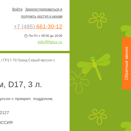
Войти
Зарегистрироваться и
получить доступ к ценам
+7 (495)
661-30-12
Пн-Пт с 09:00 до 18:00
info@fplux.ru
д
/
ГР17-70 Гранд Серый муссон с
, D17, 3 л.
уссон с прикреп. поддоном,
2127
ОССИЯ