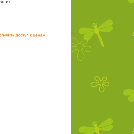
астик
олучить доступ к ценам