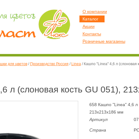
О компании
Каталог
Акции
Контакты
Розничные магазины
шки для цветов
/
Производство Россия
/
Linea
/
Кашпо "Linea" 4,6 л (слоновая
4,6 л (слоновая кость GU 051), 21
658 Кашпо "Linea" 4,6 л
213х213х186 мм
Артикул
07
Страна
Р