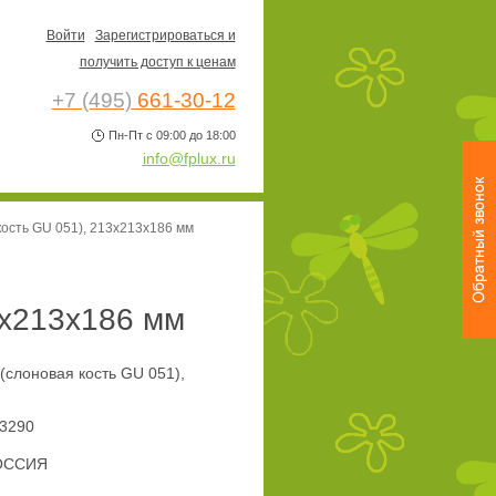
Войти
Зарегистрироваться и
получить доступ к ценам
+7 (495)
661-30-12
Пн-Пт с 09:00 до 18:00
info@fplux.ru
 кость GU 051), 213х213х186 мм
3х213х186 мм
 (слоновая кость GU 051),
3290
ОССИЯ