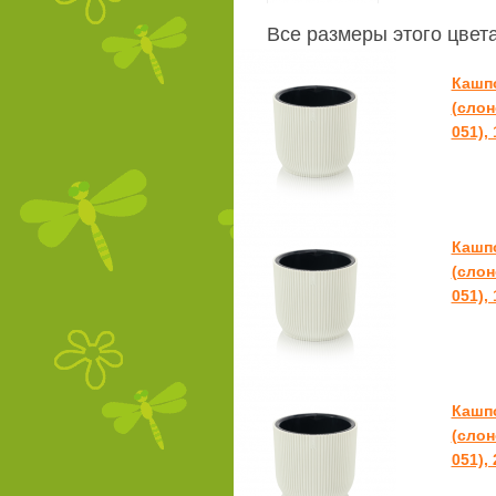
Все размеры этого цвет
Кашпо
(слон
051),
Кашпо
(слон
051),
Кашпо
(слон
051),