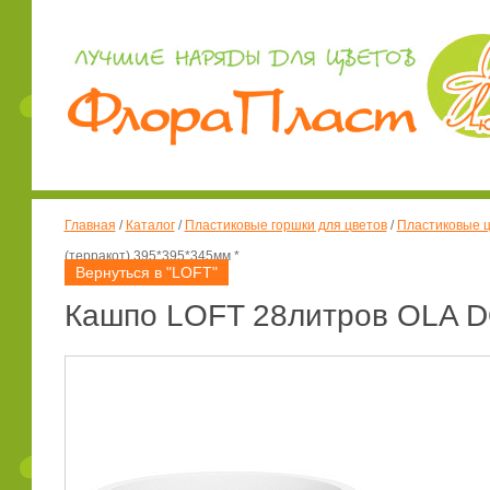
Главная
/
Каталог
/
Пластиковые горшки для цветов
/
Пластиковые ц
(терракот) 395*395*345мм *
Вернуться в "LOFT"
Кашпо LOFT 28литров OLA DO