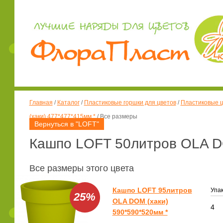
Главная
/
Каталог
/
Пластиковые горшки для цветов
/
Пластиковые ц
(хаки) 477*477*415мм *
/
Все размеры
Вернуться в "LOFT"
Кашпо LOFT 50литров OLA DO
Все размеры этого цвета
Кашпо LOFT 95литров
Упак
25%
OLA DOM (хаки)
4
590*590*520мм *