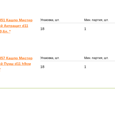
851 Кашпо Мистер
Упаковка, шт.
Мин. партия, шт.
й Антрацит d11
18
1
,6л. *
857 Кашпо Мистер
Упаковка, шт.
Мин. партия, шт.
й Пунш d11 h9см
18
1
*