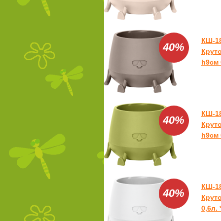
КШ-1
40%
Круто
h9см 0
КШ-1
40%
Крут
h9см 0
КШ-1
40%
Круто
0,6л. 