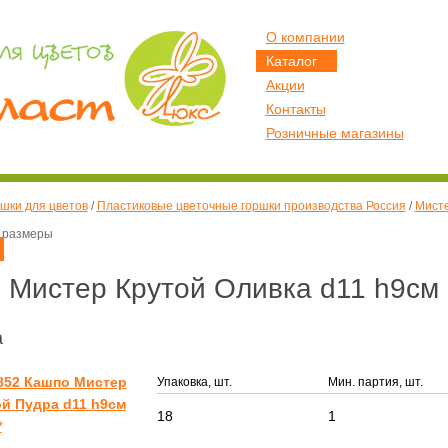
О компании
Каталог
Акции
Контакты
Розничные магазины
шки для цветов
/
Пластиковые цветочные горшки производства Россия
/
Мисте
 размеры
Мистер Крутой Оливка d11 h9см 0
а
852 Кашпо Мистер
Упаковка, шт.
Мин. партия, шт.
й Пудра d11 h9см
18
1
*