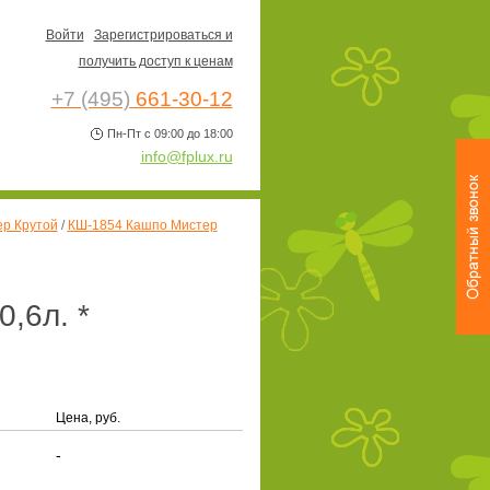
Войти
Зарегистрироваться и
получить доступ к ценам
+7 (495)
661-30-12
Пн-Пт с 09:00 до 18:00
info@fplux.ru
р Крутой
/
КШ-1854 Кашпо Мистер
,6л. *
Цена, руб.
-