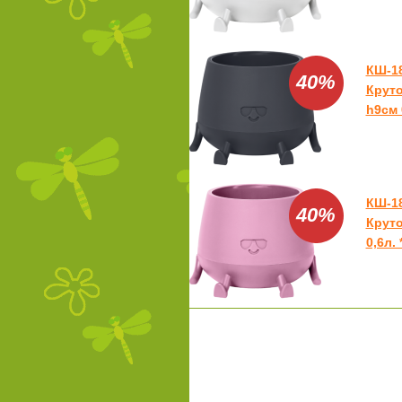
КШ-1
40%
Круто
h9см 0
КШ-1
40%
Круто
0,6л. 