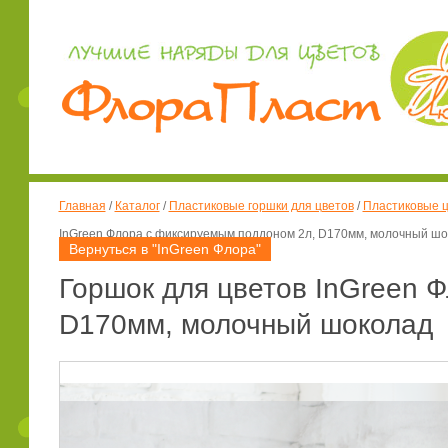
Главная
/
Каталог
/
Пластиковые горшки для цветов
/
Пластиковые ц
InGreen Флора с фиксируемым поддоном 2л, D170мм, молочный ш
Вернуться в "InGreen Флора"
Горшок для цветов InGreen 
D170мм, молочный шоколад