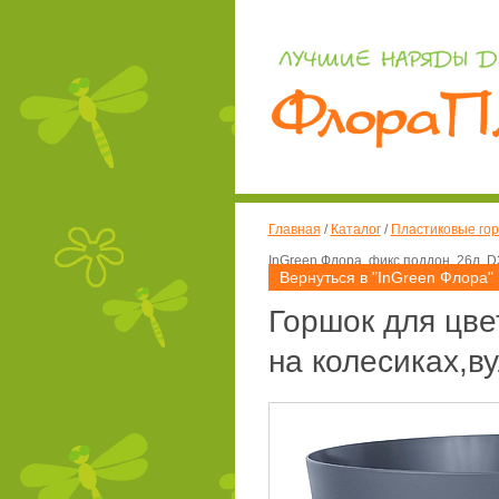
Главная
/
Каталог
/
Пластиковые гор
InGreen Флора, фикс.поддон, 26л, 
Вернуться в "InGreen Флора"
Горшок для цве
на колесиках,в