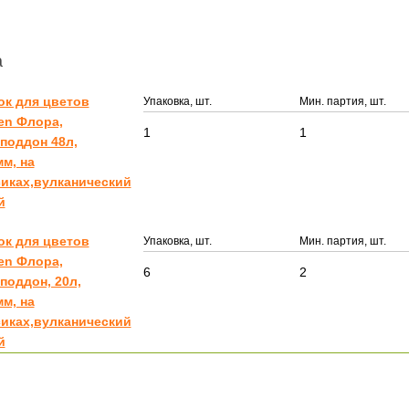
а
ок для цветов
Упаковка, шт.
Мин. партия, шт.
en Флора,
1
1
поддон 48л,
м, на
иках,вулканический
й
ок для цветов
Упаковка, шт.
Мин. партия, шт.
en Флора,
6
2
поддон, 20л,
м, на
иках,вулканический
й