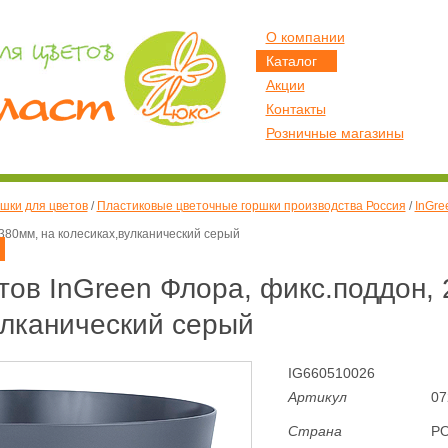
О компании
Каталог
Акции
Контакты
Розничные магазины
шки для цветов
/
Пластиковые цветочные горшки производства Россия
/
InGre
D380мм, на колесиках,вулканический серый
тов InGreen Флора, фикс.поддон,
улканический серый
IG660510026
Артикул
07
Страна
Р