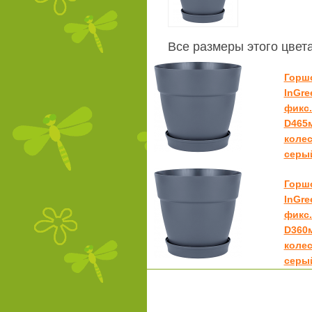
Все размеры этого цвет
Горш
InGre
фикс.
D465м
колес
серы
Горш
InGre
фикс.
D360м
колес
серы