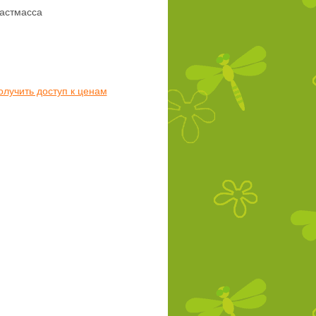
астмасса
олучить доступ к ценам