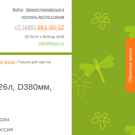
Войти
Зарегистрироваться и
получить доступ к ценам
+7 (495)
661-30-12
Пн-Пт с 09:00 до 18:00
info@fplux.ru
en Флора
/
Горшок для цветов
 26л, D380мм,
2264
ОССИЯ