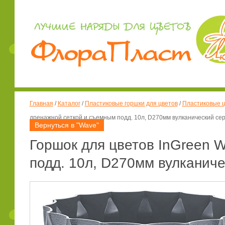
Главная
/
Каталог
/
Пластиковые горшки для цветов
/
Пластиковые ц
дренажной сеткой и съемным подд. 10л, D270мм вулканический сер
Вернуться в "Wave"
Горшок для цветов InGreen 
подд. 10л, D270мм вулканиче