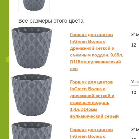
Все размеры этого цвета
Горшок для цветов
Упак
InGreen Волна с
12
дренажной сеткой и
съемным поддон. 0,65л,
D115мм,вулканический
сер
Горшок для цветов
Упак
InGreen Волна с
10
дренажной сеткой и
съемным поддон.
1,4л,D145мм
вулканический серый
Горшок для цветов
Упак
InGreen Волна с