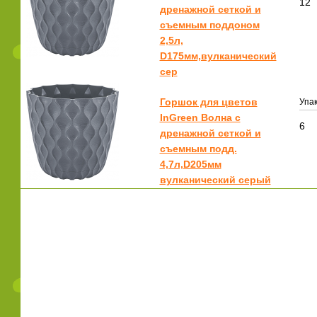
12
дренажной сеткой и
съемным поддоном
2,5л,
D175мм,вулканический
сер
Горшок для цветов
Упак
InGreen Волна с
6
дренажной сеткой и
съемным подд.
4,7л,D205мм
вулканический серый