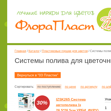
Главная
/
Каталог
/
Пластиковые горшки для цветов
/
Системы полив
Системы полива для цветочн
Вернуться в "03 Пластик"
Сортировать:
по поступлению
по цене
по артикулу
по ал
IZSK265 Система
Упак
30%
автополива (к
1
26,5*26,5см УРБИ, ФУРУ)