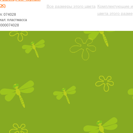
CK)
Все размеры этого цвета
Комплектующие и
цвета этого разм
л: 074028
ал: пластмасса
0000074028