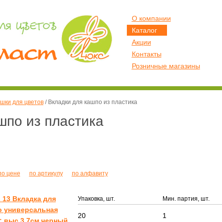
О компании
Каталог
Акции
Контакты
Розничные магазины
шки для цветов
/
Вкладки для кашпо из пластика
шпо из пластика
по цене
по артикулу
по алфавиту
13 Вкладка для
Упаковка, шт.
Мин. партия, шт.
о универсальная
20
1
; выс.3,7см черный