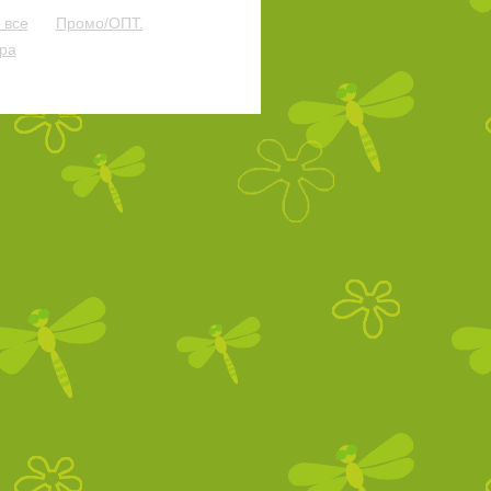
 все
Промо/ОПТ.
ера