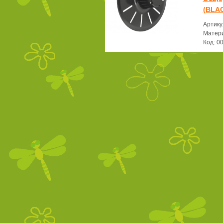
(BLA
Артику
Матери
Код: 0