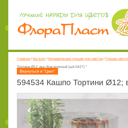
Главная
/
Каталог
/
Керамические горшки для цветов
/
Горшки цвето
Тортини Ø12; выс.9см зеленый (ш/к 0427) *
Вернуться в "Цвет"
594534 Кашпо Тортини Ø12; в