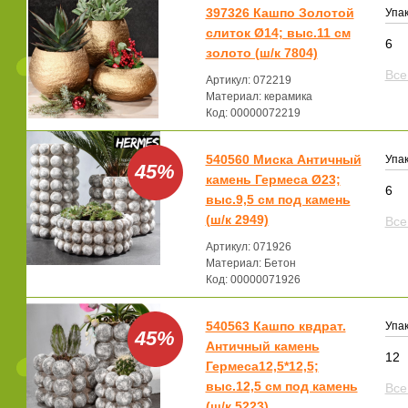
397326 Кашпо Золотой
Упак
слиток Ø14; выс.11 см
6
золото (ш/к 7804)
Все
Артикул: 072219
Материал: керамика
Код: 00000072219
540560 Миска Античный
Упак
45%
камень Гермеса Ø23;
6
выс.9,5 см под камень
(ш/к 2949)
Все
Артикул: 071926
Материал: Бетон
Код: 00000071926
540563 Кашпо квдрат.
Упак
45%
Античный камень
12
Гермеса12,5*12,5;
выс.12,5 см под камень
Все
(ш/к 5223)