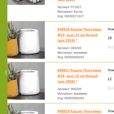
Артикул: 071927
Материал: Бетон
Код: 00000071927
848916 Кашпо Портимао
Упак
Ø14; выс.13 см белый
18
(ш/к 2919) *
Все
Артикул: 069283
Материал: керамика
Код: 00000069283
848917 Кашпо Портимао
Упак
Ø16; выс.15 см белый
12
(ш/к 2926) *
Все
Артикул: 069284
Материал: керамика
Код: 00000069284
848919 Кашпо Портимао
Упак