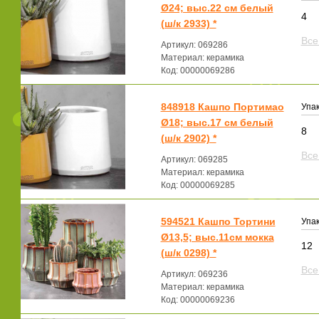
Ø24; выс.22 см белый
4
(ш/к 2933) *
Все
Артикул: 069286
Материал: керамика
Код: 00000069286
848918 Кашпо Портимао
Упак
Ø18; выс.17 см белый
8
(ш/к 2902) *
Все
Артикул: 069285
Материал: керамика
Код: 00000069285
594521 Кашпо Тортини
Упак
Ø13,5; выс.11см мокка
12
(ш/к 0298) *
Все
Артикул: 069236
Материал: керамика
Код: 00000069236