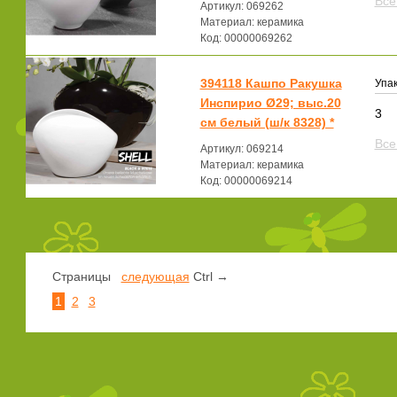
Все
Артикул: 069262
Материал: керамика
Код: 00000069262
394118 Кашпо Ракушка
Упак
Инспирио Ø29; выс.20
3
см белый (ш/к 8328) *
Все
Артикул: 069214
Материал: керамика
Код: 00000069214
Страницы
следующая
Ctrl →
1
2
3