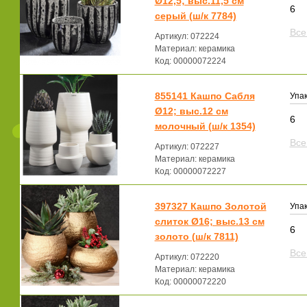
Ø12,5; выс.11,5 см
6
серый (ш/к 7784)
Все
Артикул: 072224
Материал: керамика
Код: 00000072224
855141 Кашпо Сабля
Упак
Ø12; выс.12 см
6
молочный (ш/к 1354)
Все
Артикул: 072227
Материал: керамика
Код: 00000072227
397327 Кашпо Золотой
Упак
слиток Ø16; выс.13 см
6
золото (ш/к 7811)
Все
Артикул: 072220
Материал: керамика
Код: 00000072220