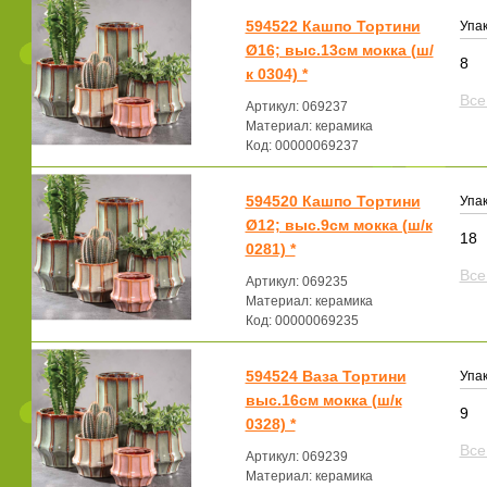
594522 Кашпо Тортини
Упак
Ø16; выс.13см мокка (ш/
8
к 0304) *
Все
Артикул: 069237
Материал: керамика
Код: 00000069237
594520 Кашпо Тортини
Упак
Ø12; выс.9см мокка (ш/к
18
0281) *
Все
Артикул: 069235
Материал: керамика
Код: 00000069235
594524 Ваза Тортини
Упак
выс.16см мокка (ш/к
9
0328) *
Все
Артикул: 069239
Материал: керамика