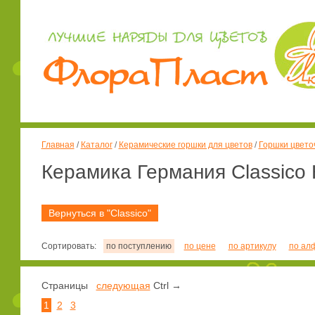
Главная
/
Каталог
/
Керамические горшки для цветов
/
Горшки цвето
Керамика Германия Classico
Вернуться в "Classico"
Сортировать:
по поступлению
по цене
по артикулу
по ал
Страницы
следующая
Ctrl →
1
2
3