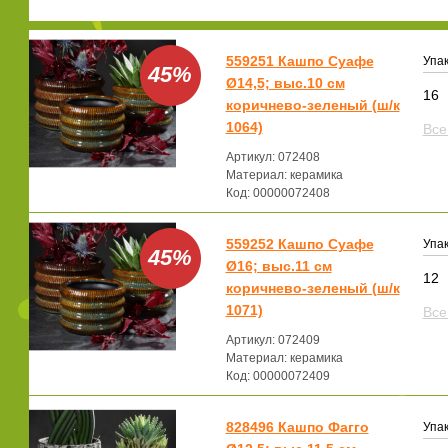
559251 Кашпо Суафе
Упак
45%
Ø14,5; выс.10 см
16
коричнево-зеленый (ш/к
1064)
Все
Артикул: 072408
Материал: керамика
Код: 00000072408
559252 Кашпо Суафе
Упак
45%
Ø16; выс.11 см
12
коричнево-зеленый (ш/к
1071)
Все
Артикул: 072409
Материал: керамика
Код: 00000072409
828496 Кашпо Фагго
Упак