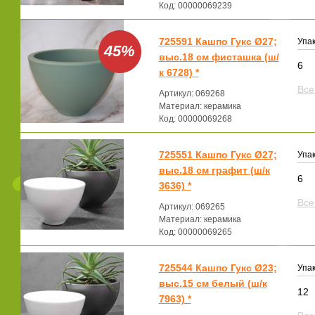
Код: 00000069239
725591 Кашпо Гукс Ø27;
Упак
45%
выс.18 см фисташка (ш/
6
к 6728) *
Все
Артикул: 069268
Материал: керамика
Код: 00000069268
725551 Кашпо Гукс Ø27;
Упак
выс.18 см графит (ш/к
6
3636) *
Все
Артикул: 069265
Материал: керамика
Код: 00000069265
725544 Кашпо Гукс Ø23;
Упак
выс.15 см белый (ш/к
12
7963) *