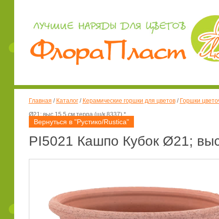
Главная
/
Каталог
/
Керамические горшки для цветов
/
Горшки цвето
Ø21; выс.15,5 см терра (ш/к 8337) *
Вернуться в "Рустико/Rustica"
PI5021 Кашпо Кубок Ø21; выс.