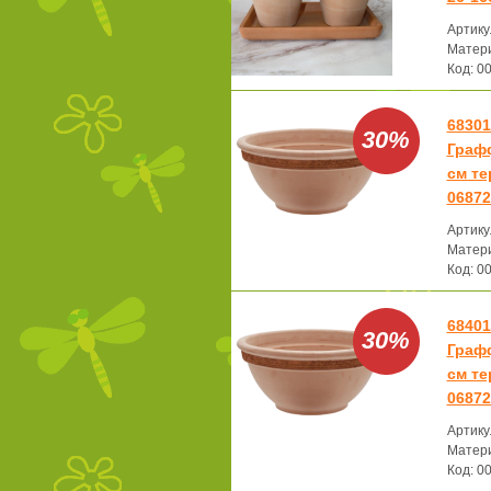
Артику
Матери
Код: 0
68301
30%
Графф
см те
06872
Артику
Матери
Код: 0
68401
30%
Графф
см те
06872
Артику
Матери
Код: 0