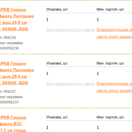
GPKB Горшок
Упаковка, шт.
Мин. партия, шт.
фиато Палладио
1
1
; выс.25,9 см
. 054645, Ø28)
Все размеры этого цвета
Комплектующие и
цвета этого разм
л: 056236
ал: керамика
0000056236
GPKB Горшок
Упаковка, шт.
Мин. партия, шт.
фиато Палладио
1
1
; выс.29,5 см
. 054645, Ø28)
Все размеры этого цвета
Комплектующие и
цвета этого разм
л: 056237
ал: керамика
0000056237
GPKB Горшок
Упаковка, шт.
Мин. партия, шт.
фиато Ø31;
1
1
7,1 см (подд.