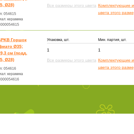
5, Ø28)
Все размеры этого цвета
Комплектующие и
цвета этого разм
л: 054615
ал: керамика
0000054615
GPKB Горшок
Упаковка, шт.
Мин. партия, шт.
фиато Ø35;
1
1
9,3 см (подд.
5, Ø28)
Все размеры этого цвета
Комплектующие и
цвета этого разм
л: 054616
ал: керамика
0000054616