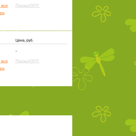
 все
Промо/ОПТ.
ера
Цена, руб.
-
 все
Промо/ОПТ.
ера