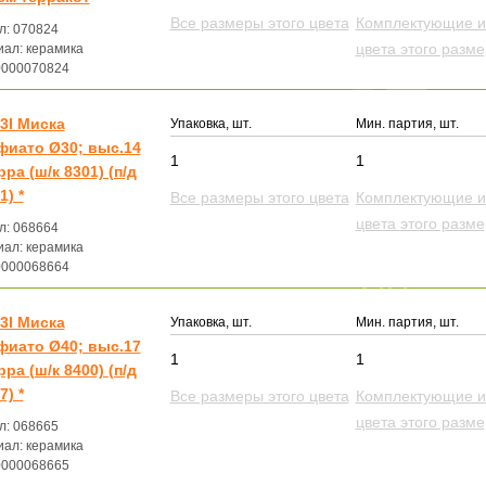
Все размеры этого цвета
Комплектующие и
л: 070824
цвета этого разм
ал: керамика
0000070824
3I Миска
Упаковка, шт.
Мин. партия, шт.
иато Ø30; выс.14
1
1
рра (ш/к 8301) (п/д
1) *
Все размеры этого цвета
Комплектующие и
цвета этого разм
л: 068664
ал: керамика
0000068664
3I Миска
Упаковка, шт.
Мин. партия, шт.
иато Ø40; выс.17
1
1
рра (ш/к 8400) (п/д
7) *
Все размеры этого цвета
Комплектующие и
цвета этого разм
л: 068665
ал: керамика
0000068665