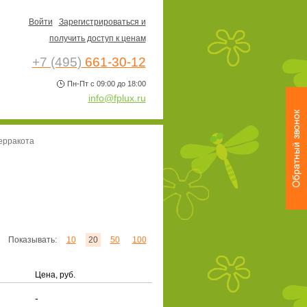
Войти
Зарегистрироваться и
получить доступ к ценам
+7 (495)
661-30-12
Пн-Пт с 09:00 до 18:00
info@fplux.ru
ерракота
Показывать:
10
20
50
100
Цена, руб.
-