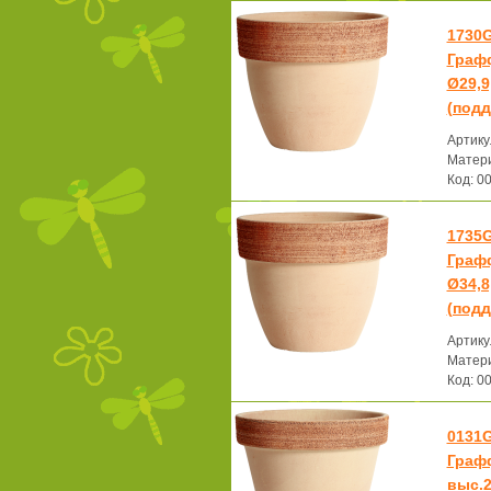
1730
Граф
Ø29,9
(подд
Артику
Матери
Код: 0
1735
Граф
Ø34,8
(подд
Артику
Матери
Код: 0
0131
Граф
выс.2