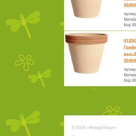
05464
Артику
Матери
Код: 0
0135
Граф
выс.2
05464
Артику
Матери
Код: 0
© 2026 «ФлораПласт»