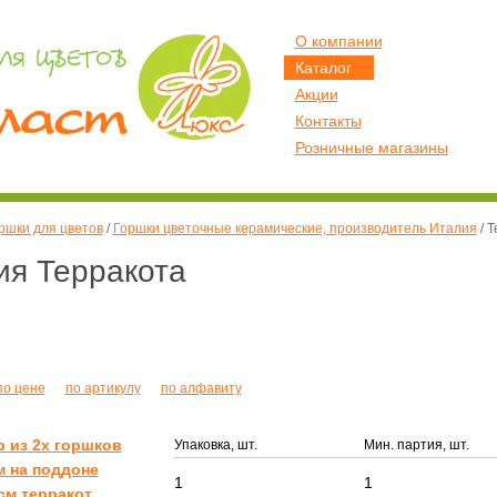
О компании
Каталог
Акции
Контакты
Розничные магазины
ршки для цветов
/
Горшки цветочные керамические, производитель Италия
/
Т
ия Терракота
по цене
по артикулу
по алфавиту
 из 2х горшков
Упаковка, шт.
Мин. партия, шт.
 на поддоне
1
1
см терракот