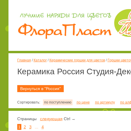
Главная
/
Каталог
/
Керамические горшки для цветов
/
Горшки цвето
Керамика Россия Студия-Дек
Вернуться в "Россия"
Сортировать:
по поступлению
по цене
по артикулу
по ал
Страницы
следующая
Ctrl →
1
2
3
...
4