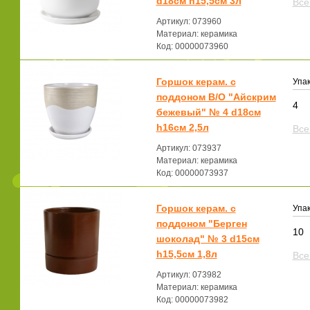
d18см h15,5см 3л
Все
Артикул: 073960
Материал: керамика
Код: 00000073960
Горшок керам. с
Упак
поддоном В/О "Айскрим
4
бежевый" № 4 d18см
h16см 2,5л
Все
Артикул: 073937
Материал: керамика
Код: 00000073937
Горшок керам. с
Упак
поддоном "Берген
10
шоколад" № 3 d15см
h15,5см 1,8л
Все
Артикул: 073982
Материал: керамика
Код: 00000073982