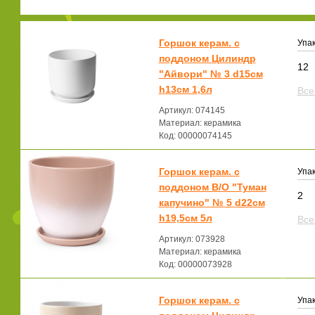
Горшок керам. с
Упак
поддоном Цилиндр
12
"Айвори" № 3 d15см
h13см 1,6л
Все
Артикул: 074145
Материал: керамика
Код: 00000074145
Горшок керам. с
Упак
поддоном В/О "Туман
2
капучино" № 5 d22см
h19,5см 5л
Все
Артикул: 073928
Материал: керамика
Код: 00000073928
Горшок керам. с
Упак