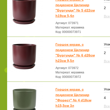
поддоном Цилиндр
2
"Бургунди" № 5 d22см
h19см 5,4л
Все
Артикул: 073971
Материал: керамика
Код: 00000073971
Горшок керам. с
Упак
поддоном Цилиндр
2
"Бургунди" № 6 d26см
h23см 9,5л
Все
Артикул: 073972
Материал: керамика
Код: 00000073972
Горшок керам. с
Упак
поддоном Цилиндр
4
"Форест" № 4 d18см
h15,5см 3л
Все