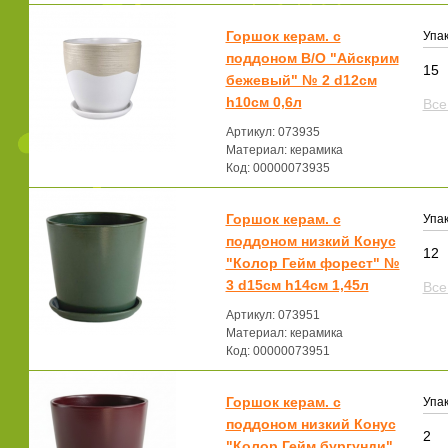
Горшок керам. с
Упак
поддоном В/О "Айскрим
15
бежевый" № 2 d12см
h10см 0,6л
Все
Артикул: 073935
Материал: керамика
Код: 00000073935
Горшок керам. с
Упак
поддоном низкий Конус
12
"Колор Гейм форест" №
3 d15см h14см 1,45л
Все
Артикул: 073951
Материал: керамика
Код: 00000073951
Горшок керам. с
Упак
поддоном низкий Конус
2
"Колор Гейм бургунди"