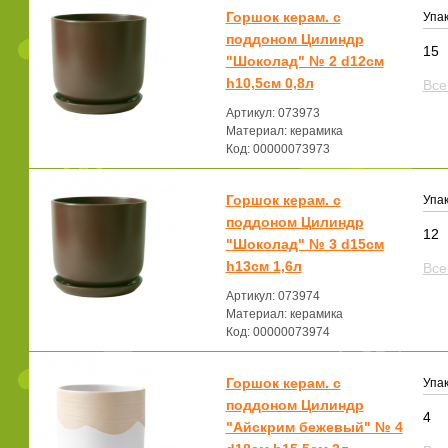
Горшок керам. с
Упак
поддоном Цилиндр
15
"Шоколад" № 2 d12см
h10,5см 0,8л
Все
Артикул: 073973
Материал: керамика
Код: 00000073973
Горшок керам. с
Упак
поддоном Цилиндр
12
"Шоколад" № 3 d15см
h13см 1,6л
Все
Артикул: 073974
Материал: керамика
Код: 00000073974
Горшок керам. с
Упак
поддоном Цилиндр
4
"Айскрим бежевый" № 4