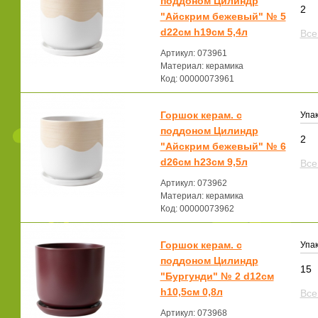
поддоном Цилиндр
2
"Айскрим бежевый" № 5
d22см h19см 5,4л
Все
Артикул: 073961
Материал: керамика
Код: 00000073961
Горшок керам. с
Упак
поддоном Цилиндр
2
"Айскрим бежевый" № 6
d26см h23см 9,5л
Все
Артикул: 073962
Материал: керамика
Код: 00000073962
Горшок керам. с
Упак
поддоном Цилиндр
15
"Бургунди" № 2 d12см
h10,5см 0,8л
Все
Артикул: 073968