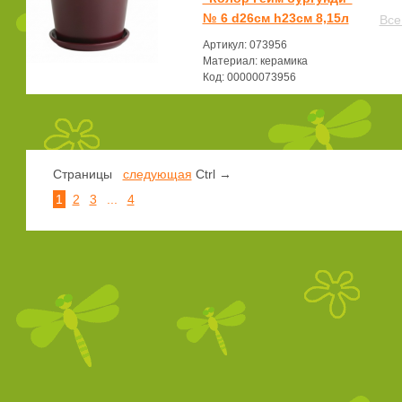
№ 6 d26см h23см 8,15л
Все
Артикул: 073956
Материал: керамика
Код: 00000073956
Страницы
следующая
Ctrl →
1
2
3
...
4