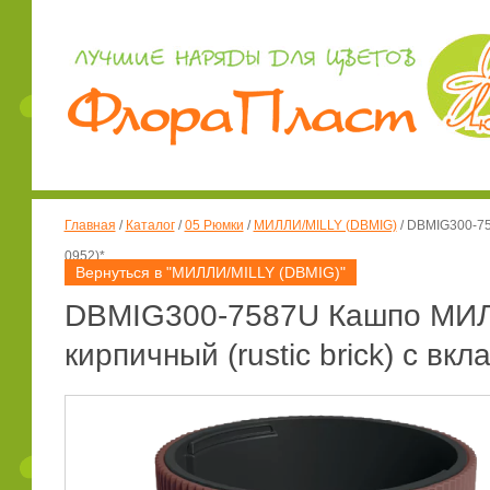
Главная
/
Каталог
/
05 Рюмки
/
МИЛЛИ/MILLY (DBMIG)
/
DBMIG300-758
0952)*
Вернуться в "МИЛЛИ/MILLY (DBMIG)"
DBMIG300-7587U Кашпо МИЛЛ
кирпичный (rustic brick) с вкл