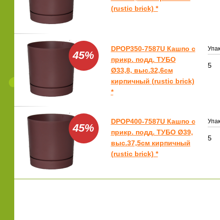
(rustic brick) *
DPOP350-7587U Кашпо с
Упак
45%
прикр. подд. ТУБО
5
Ø33,8, выс.32,6см
кирпичный (rustic brick)
*
DPOP400-7587U Кашпо с
Упак
45%
прикр. подд. ТУБО Ø39,
5
выс.37,5см кирпичный
(rustic brick) *