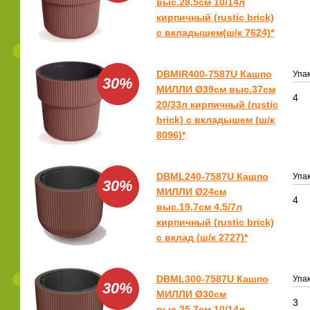
выс.28,5см 10/14л
кирпичный (rustic brick)
с вкладышем(ш/к 7624)*
DBMIR400-7587U Кашпо
Упак
30%
МИЛЛИ Ø39см выс.37см
4
20/33л кирпичный (rustic
brick) с вкладышем (ш/к
8096)*
DBML240-7587U Кашпо
Упак
30%
МИЛЛИ Ø24см
4
выс.19,7см 4,5/7л
кирпичный (rustic brick)
с вклад (ш/к 2727)*
DBML300-7587U Кашпо
Упак
30%
МИЛЛИ Ø30см
3
выс.25,7см 10/14л