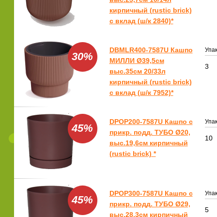
кирпичный (rustic brick)
с вклад (ш/к 2840)*
DBMLR400-7587U Кашпо
Упак
30%
МИЛЛИ Ø39,5см
3
выс.35см 20/33л
кирпичный (rustic brick)
с вклад (ш/к 7952)*
DPOP200-7587U Кашпо с
Упак
45%
прикр. подд. ТУБО Ø20,
10
выс.19,6см кирпичный
(rustic brick) *
DPOP300-7587U Кашпо с
Упак
45%
прикр. подд. ТУБО Ø29,
5
выс.28,3см кирпичный