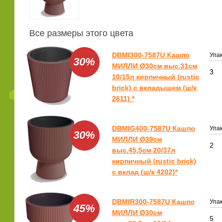
Все размеры этого цвета
DBMI300-7587U Кашпо
Упак
30%
МИЛЛИ Ø30см выс.31см
3
10/15л кирпичный (rustic
brick) с вкладышем (ш/к
2611) *
DBMIG400-7587U Кашпо
Упак
30%
МИЛЛИ Ø39см
2
выс.45,5см 20/37л
кирпичный (rustic brick)
с вклад (ш/к 4202)*
DBMIR300-7587U Кашпо
Упак
45%
МИЛЛИ Ø30см
5