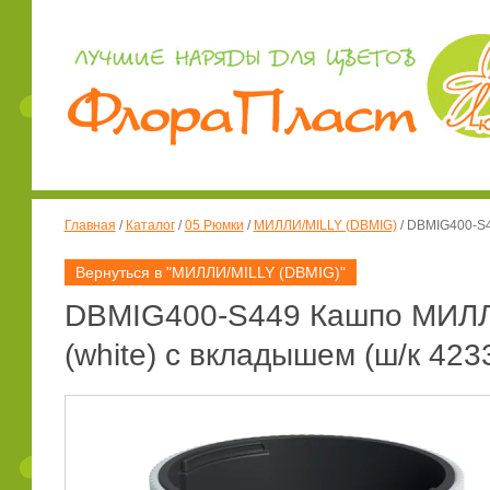
Главная
/
Каталог
/
05 Рюмки
/
МИЛЛИ/MILLY (DBMIG)
/
DBMIG400-S44
Вернуться в "МИЛЛИ/MILLY (DBMIG)"
DBMIG400-S449 Кашпо МИЛЛИ
(white) с вкладышем (ш/к 423