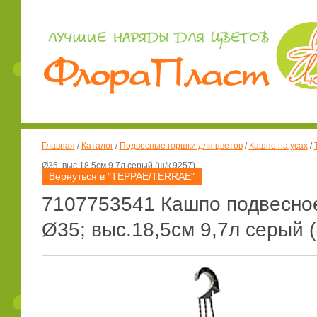
Главная
/
Каталог
/
Подвесные горшки для цветов
/
Кашпо на усах
/
Ø35; выс.18,5см 9,7л серый (ш/к 9257)
Вернуться в "ТЕРРАЕ/TERRAE"
7107753541 Кашпо подвесное
Ø35; выс.18,5см 9,7л серый (