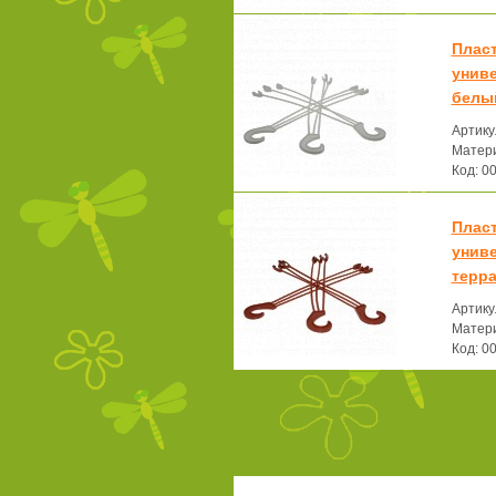
Плас
унив
белы
Артику
Матери
Код: 0
Плас
унив
терр
Артику
Матери
Код: 0