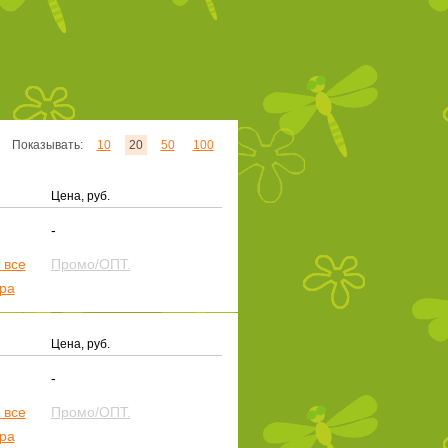
Показывать:
10
20
50
100
Цена, руб.
-
 все
Промо/ОПТ.
ера
Цена, руб.
-
 все
Промо/ОПТ.
ера