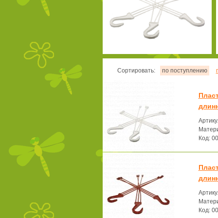
Сортировать:
по поступлению
Плас
длин
Артику
Матери
Код: 0
Плас
длин
Артику
Матери
Код: 0