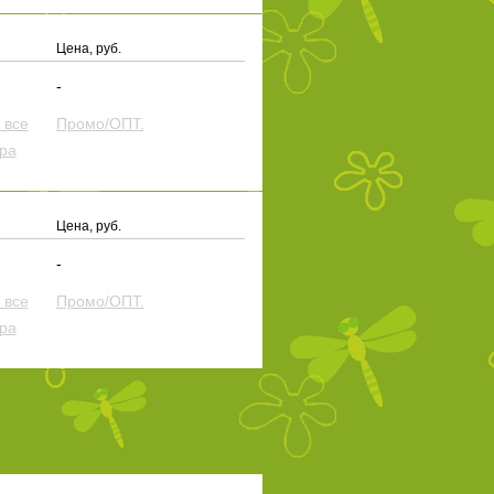
Цена, руб.
-
 все
Промо/ОПТ.
ера
Цена, руб.
-
 все
Промо/ОПТ.
ера