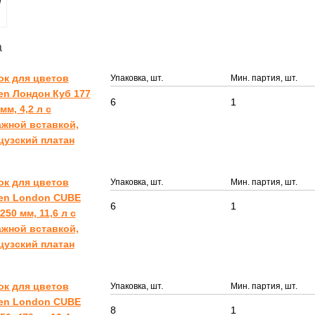
а
ок для цветов
Упаковка, шт.
Мин. партия, шт.
en Лондон Куб 177
6
1
мм, 4,2 л c
жной вставкой,
цузский платан
ок для цветов
Упаковка, шт.
Мин. партия, шт.
een London CUBE
6
1
250 мм, 11,6 л c
жной вставкой,
цузский платан
ок для цветов
Упаковка, шт.
Мин. партия, шт.
een London CUBE
8
1