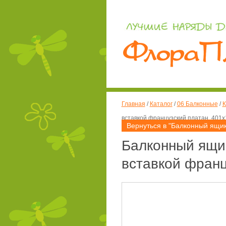
Главная
/
Каталог
/
06 Балконные
/
К
вставкой французский платан, 401
Вернуться в "Балконный ящик
Балконный ящик
вставкой франц