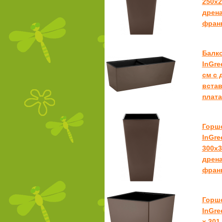
250х2
дрена
фран
Балк
InGre
см c 
вста
плата
Горш
InGre
300х3
дрена
фран
Горш
InGre
х 301