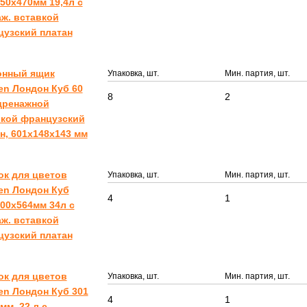
50х470мм 19,4л c
ж. вставкой
цузский платан
онный ящик
Упаковка, шт.
Мин. партия, шт.
en Лондон Куб 60
8
2
дренажной
вкой французский
н, 601х148х143 мм
ок для цветов
Упаковка, шт.
Мин. партия, шт.
en Лондон Куб
4
1
00х564мм 34л c
ж. вставкой
цузский платан
ок для цветов
Упаковка, шт.
Мин. партия, шт.
en Лондон Куб 301
4
1
 мм, 22 л c