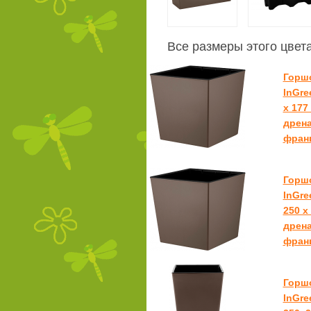
Все размеры этого цвет
Горш
InGre
х 177 
дрена
фран
Горш
InGr
250 х 
дрена
фран
Горш
InGr