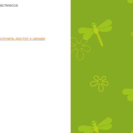
астмасса
олучить доступ к ценам