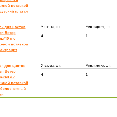
ажной вставкой
цузский платан
ок для цветов
Упаковка, шт.
Мин. партия, шт.
en Ветер
4
1
м/40 л с
ажной вставкой
 антрацит
ок для цветов
Упаковка, шт.
Мин. партия, шт.
en Ветер
4
1
м/40 л с
ажной вставкой
л белоснежный
ин