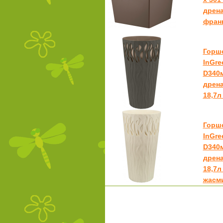
дрен
фран
Горш
InGre
D340м
дрен
18,7л
Горш
InGre
D340м
дрен
18,7
жасм