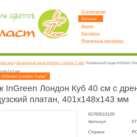
О компании
Каталог
Акции
Контакты
Розничные магазины
лассика
/
Балконный ящик InGreen London Cube
/
Балконный ящик InGreen Лон
х148х143 мм
 InGreen London Cube"
 InGreen Лондон Куб 40 см c др
узский платан, 401х148х143 мм
IG780510105
Артикул
07
Страна
Р