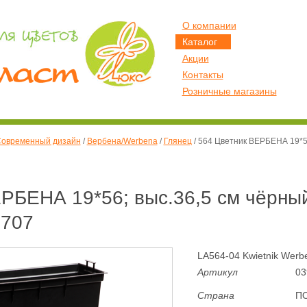
О компании
Каталог
Акции
Контакты
Розничные магазины
овременный дизайн
/
Вербена/Werbena
/
Глянец
/
564 Цветник ВЕРБЕНА 19*56;
РБЕНА 19*56; выс.36,5 см чёрный 
1707
LA564-04 Kwietnik Werb
Артикул
03
Страна
П