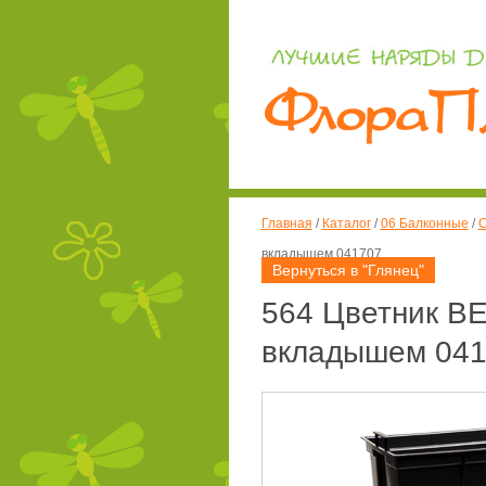
Главная
/
Каталог
/
06 Балконные
/
С
вкладышем 041707
Вернуться в "Глянец"
564 Цветник ВЕ
вкладышем 04