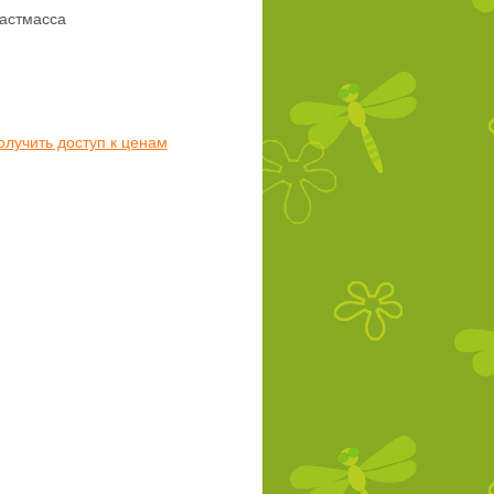
астмасса
олучить доступ к ценам