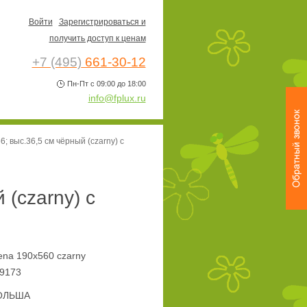
Войти
Зарегистрироваться и
получить доступ к ценам
+7 (495)
661-30-12
Пн-Пт с 09:00 до 18:00
info@fplux.ru
 выс.36,5 см чёрный (czarny) с
(czarny) с
ena 190x560 czarny
9173
ОЛЬША