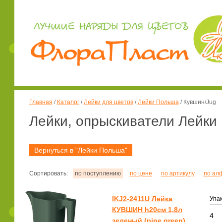
Главная
/
Каталог
/
Лейки для цветов
/
Лейки Польша
/
Кувшин/Jug
Лейки, опрыскиватели Лейки
Вернуться в "Лейки Польша"
Сортировать:
по поступлению
по цене
по артикулу
по ал
IKJ2-2411U Лейка
Упак
КУВШИН h20см 1,8л
4
зеленый (pine green)