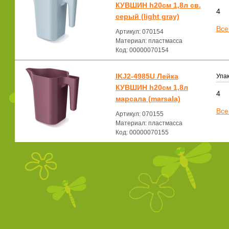
КУВШИН h20см 1,8л св.
4
серый (light gray)
Все
Артикул: 070154
Материал: пластмасса
Код: 00000070154
IKJ2-4985U Лейка
Упак
КУВШИН h20см 1,8л
4
марсала (marsala)
Все
Артикул: 070155
Материал: пластмасса
Код: 00000070155