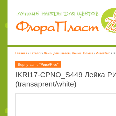
Главная
/
Каталог
/
Лейки для цветов
/
Лейки Польша
/
Риво/Rivo
/
IK
Вернуться в "Риво/Rivo"
IKRI17-CPNO_S449 Лейка РИ
(transaprent/white)