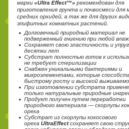
марки
«Ultra Effect™»
рекомендован для
приготовления грунта и почвосмеси для 
средних орхидей, а так же для других вид
эпифитных комнатных растений.
Долговечный природный материал не
подверженный гниению при любой вла
Сохраняет свою эластичность и упру
десятки лет
Субстрат полностью готов к использ
не требует стерилизации
Снабжен уникальными бактериями и
микроэлементами, которые способст
быстрому росту и высокой выживаем
При изготовлении субстрата примен
только натуральные природные ингр
Продукт получен путем переработки
природного материала — скорлупы ко
ореха
Субстрат из скорлупы кокосового
ореха
UltraEffect
сохраняет свою стру