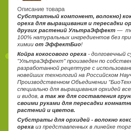
Описание товара
Субстратный компонент, волокно) ко
ореха для выращивания и пересадки о
других растений УльтраЭффект
— то
100% натуральных ингредиентов без пр
химии
от ЭффектБио
!
Койра кокосового ореха
- долговечный 
"УльтраЭффект" произведен по собстве
разработанной рецептуре с использован
новейших технологий на Российском Нау
Производственном Объединении "БиоТех
специально для выращивания орхидей вс
и видов,
а так же для составления гру
своими руками для пересадки комнат
растений и цветов.
Субстраты для орхидей - волокно кок
ореха
из представленных в линейке тор