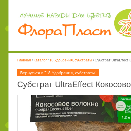
Главная
/
Каталог
/
18 Удобрения, субстраты
/
Субстрат UltraEffect 
Вернуться в "18 Удобрения, субстраты"
Субстрат UltraEffect Кокосово