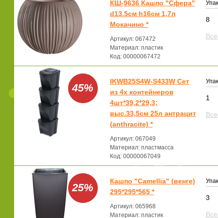
КШ-9636 Кашпо "Сфера"
Упак
d13.5см h16см 1,7л
8
Мокачино *
Все
Артикул: 067472
Материал: пластик
Код: 00000067472
IKWB25S4W-S433W Сет
Упак
45%
из 4х контейнеров
1
4шт*39,2*29,3;
выс.33,5см 25л антрацит
Все
(anthracite) *
Артикул: 067049
Материал: пластмасса
Код: 00000067049
Кашпо "Camellia" (венге)
Упак
25%
295*295*565 *
3
Артикул: 065968
Все
Материал: пластик