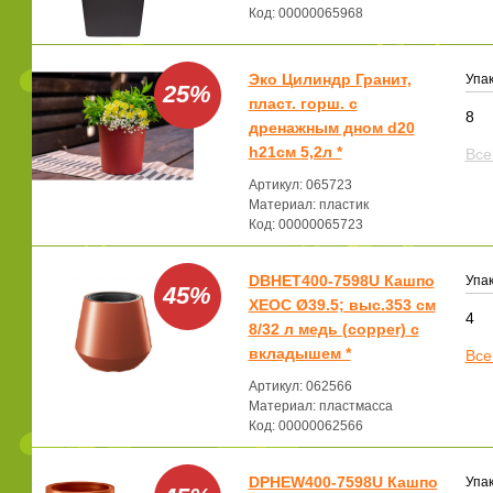
Код: 00000065968
Эко Цилиндр Гранит,
Упак
25%
пласт. горш. с
8
дренажным дном d20
h21см 5,2л *
Все
Артикул: 065723
Материал: пластик
Код: 00000065723
DBHET400-7598U Кашпо
Упак
45%
ХЕОС Ø39.5; выс.353 см
4
8/32 л медь (copper) с
вкладышем *
Все
Артикул: 062566
Материал: пластмасса
Код: 00000062566
DPHEW400-7598U Кашпо
Упак