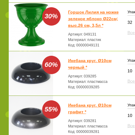
Горшок Лилия на ножке
Упак
30%
зеленое яблоко Ø22см;
32
выс.26 см, 3,5л *
Все
Артикул: 049131
Материал: пластик
Код: 00000049131
Икебана круг. Ø10см
Упак
60%
черный *
10
Артикул: 039285
Все
Материал: пластмасса
Код: 00000039285
Икебана круг. Ø10см
Упак
55%
графит *
10
Артикул: 039281
Все
Материал: пластмасса
Код: 00000039281