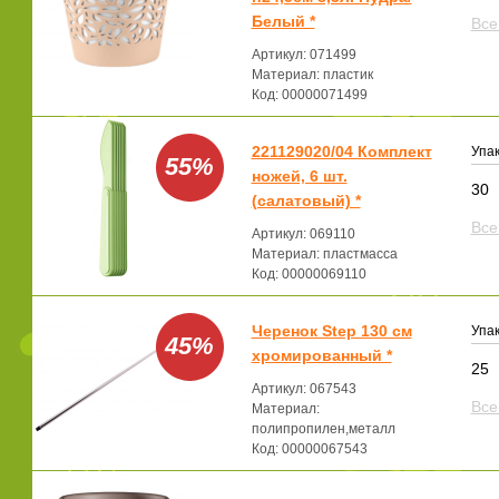
Белый *
Все
Артикул: 071499
Материал: пластик
Код: 00000071499
221129020/04 Комплект
Упак
55%
ножей, 6 шт.
30
(салатовый) *
Все
Артикул: 069110
Материал: пластмасса
Код: 00000069110
Черенок Step 130 см
Упак
45%
хромированный *
25
Артикул: 067543
Все
Материал:
полипропилен,металл
Код: 00000067543