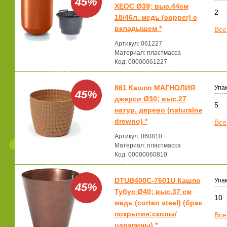
45%
ХЕОС Ø39; выс.44см
2
18/46л. медь (copper) с
вкладышем *
Все
Артикул: 061227
Материал: пластмасса
Код: 00000061227
861 Кашпо МАГНОЛИЯ
Упак
45%
джерси Ø30; выс.27
5
натур. дерево (naturalne
drewno) *
Все
Артикул: 060810
Материал: пластмасса
Код: 00000060810
DTUB400C-7601U Кашпо
Упак
45%
Тубус Ø40; выс.37 см
10
медь (corten steel) (брак
покрытия:сколы/
Все
царапины) *