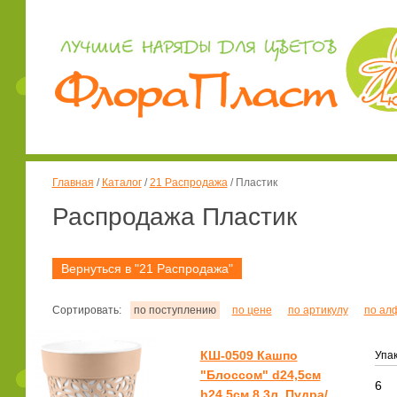
Главная
/
Каталог
/
21 Распродажа
/
Пластик
Распродажа Пластик
Вернуться в "21 Распродажа"
Сортировать:
по поступлению
по цене
по артикулу
по ал
КШ-0509 Кашпо
Упак
"Блоссом" d24,5см
6
h24,5см 8,3л. Пудра/