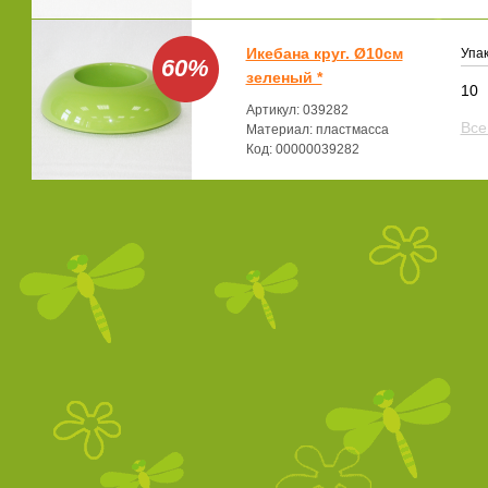
Икебана круг. Ø10см
Упак
60%
зеленый *
10
Артикул: 039282
Все
Материал: пластмасса
Код: 00000039282