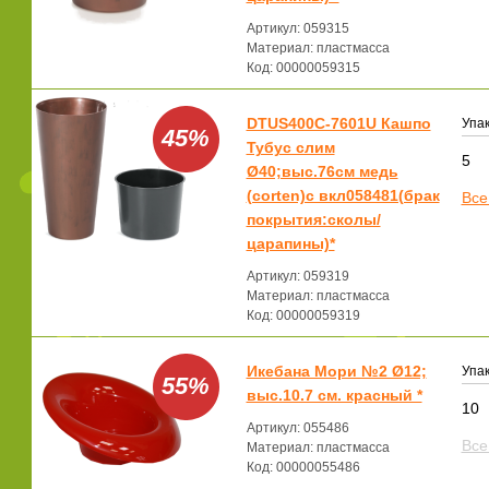
Артикул: 059315
Материал: пластмасса
Код: 00000059315
DTUS400C-7601U Кашпо
Упак
45%
Тубус слим
5
Ø40;выс.76см медь
(corten)с вкл058481(брак
Все
покрытия:сколы/
царапины)*
Артикул: 059319
Материал: пластмасса
Код: 00000059319
Икебана Мори №2 Ø12;
Упак
55%
выс.10.7 см. красный *
10
Артикул: 055486
Все
Материал: пластмасса
Код: 00000055486