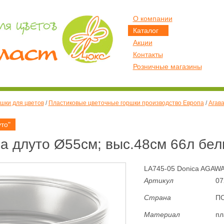
О компании
Каталог
Акции
Контакты
Розничные магазины
шки для цветов
/
Пластиковые цветочные горшки производство Европа
/
Агав
то"
а длуто Ø55см; выс.48см 66л бе
LA745-05 Donica AGAWA 5
Артикул
07
Страна
П
Материал
пл