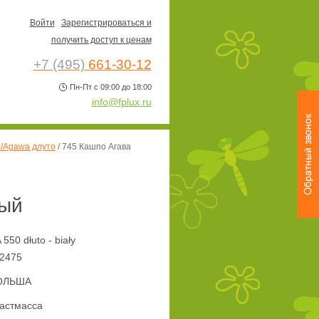
Войти
Зарегистрироваться и
получить доступ к ценам
+7 (495)
661-30-12
Пн-Пт с 09:00 до 18:00
info@fplux.ru
а/Agawa длуто
/
745 Кашпо Агава
лый
50 dłuto - biały
2475
ОЛЬША
астмасса