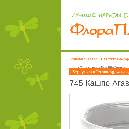
Главная
/
Каталог
/
Пластиковые гор
длуто Ø55см; выс.48см 66л белый
Вернуться в "Агава/Agawa длу
745 Кашпо Агав