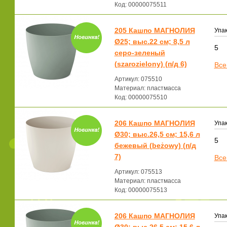
Код: 00000075511
205 Кашпо МАГНОЛИЯ
Упак
Ø25; выс.22 см; 8,5 л
5
серо-зеленый
(szarozielony) (п/д 6)
Все
Артикул: 075510
Материал: пластмасса
Код: 00000075510
206 Кашпо МАГНОЛИЯ
Упак
Ø30; выс.26,5 см; 15,6 л
5
бежевый (beżowy) (п/д
7)
Все
Артикул: 075513
Материал: пластмасса
Код: 00000075513
206 Кашпо МАГНОЛИЯ
Упак