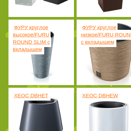
ФУРУ круглое
ФУРУ круглое
высокое/FURU
низкое/FURU ROUN
ROUND SLIM с
с вкладышем
вкладышем
ХЕОС DBHET
ХЕОС DBHEW