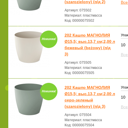
(szarozielony) (п/д 2)
Все
Артикул: 075502
Материал: пластмасса
Код: 00000075502
202 Кашпо МАГНОЛИЯ
Упак
Ø15,5; выс.13,7 см;2,00 л
10
бежевый (beżowy) (п/д
3)
Все
Артикул: 075505
Материал: пластмасса
Код: 00000075505
202 Кашпо МАГНОЛИЯ
Упак
Ø15,5; выс.13,7 см;2,00 л
10
серо-зеленый
(szarozielony) (п/д 3)
Все
Артикул: 075504
Материал: пластмасса
Код: 00000075504