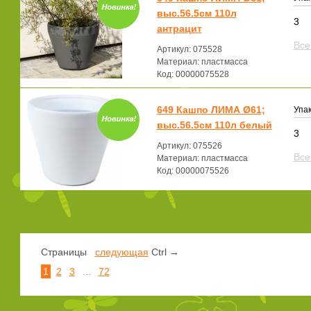
выс.56.5см 110л
3
антрацит
Все
Артикул: 075528
Материал: пластмасса
Код: 00000075528
649 Кашпо ЛИМА Ø61;
Упак
выс.56.5см 110л белый
3
Артикул: 075526
Все
Материал: пластмасса
Код: 00000075526
Страницы
следующая
Ctrl →
1
2
3
...
72