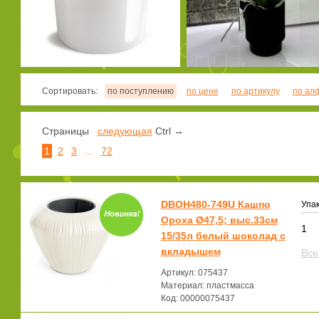
Сортировать:
по поступлению
по цене
по артикулу
по ал
Страницы
следующая
Ctrl →
1
2
3
...
72
DBOH480-749U Кашпо
Упак
Ороха Ø47,5; выс.33см
1
15/35л белый шоколад с
вкладышем
Все
Артикул: 075437
Материал: пластмасса
Код: 00000075437