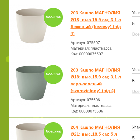
203 Кашпо МАГНОЛИЯ
Упак
Ø18; выс.15,9 см; 3,1 л
5
бежевый (beżowy) (п/д
4)
Все
Артикул: 075507
Материал: пластмасса
Код: 00000075507
203 Кашпо МАГНОЛИЯ
Упак
Ø18; выс.15,9 см; 3,1 л
5
серо-зеленый
(szarozielony) (п/д 4)
Все
Артикул: 075506
Материал: пластмасса
Код: 00000075506
204 Кашпо МАГНОЛИЯ
Упак
Ø21; выс.18,5 см; 5 л
5