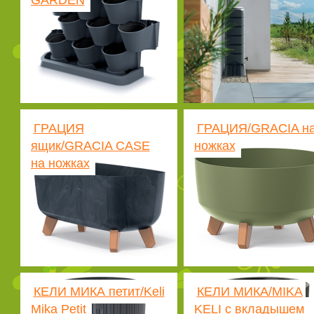
GARDEN
ГРАЦИЯ
ГРАЦИЯ/GRACIA н
ящик/GRACIA CASE
ножках
на ножках
КЕЛИ МИКА петит/Keli
КЕЛИ МИКА/MIKA
Mika Petit
KELI с вкладышем