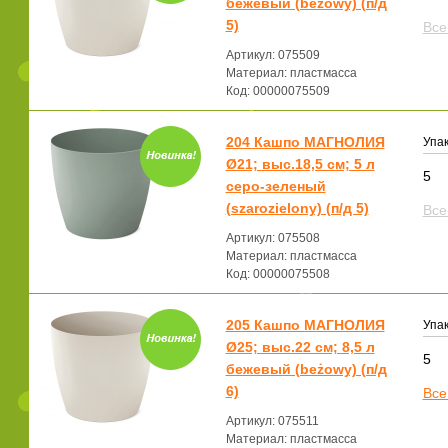
бежевый (beżowy) (п/д
5)
Все
Артикул: 075509
Материал: пластмасса
Код: 00000075509
204 Кашпо МАГНОЛИЯ
Упак
Ø21; выс.18,5 см; 5 л
5
серо-зеленый
(szarozielony) (п/д 5)
Все
Артикул: 075508
Материал: пластмасса
Код: 00000075508
205 Кашпо МАГНОЛИЯ
Упак
Ø25; выс.22 см; 8,5 л
5
бежевый (beżowy) (п/д
6)
Все
Артикул: 075511
Материал: пластмасса