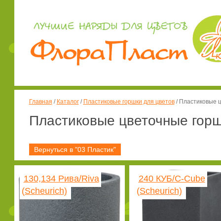
Главная
/
Каталог
/
Пластиковые горшки для цветов
/
Пластиковые ц
Пластиковые цветочные горш
Вернуться в "03 Пластик"
130,134 Рива/Riva
240 КУБ/C-Cube
(Scheurich)
(Scheurich)