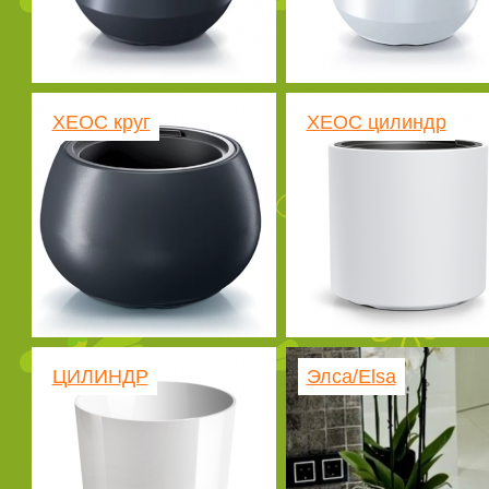
ХЕОС круг
ХЕОС цилиндр
ЦИЛИНДР
Элса/Elsa