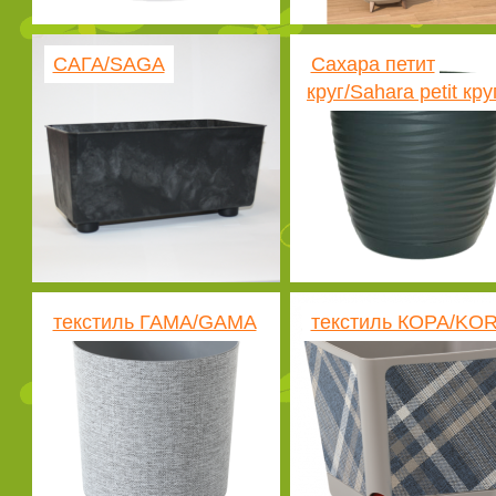
САГА/SAGA
Сахара петит
круг/Sahara petit кру
текстиль ГАМА/GAMA
текстиль КОРА/KO