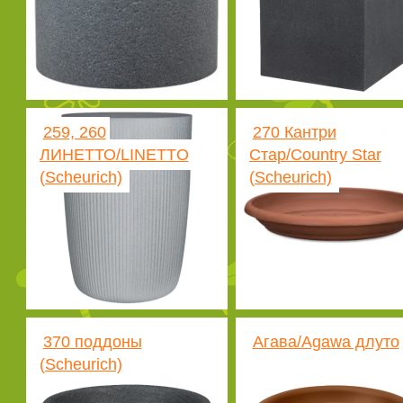
259, 260
270 Кантри
ЛИНЕТТО/LINETTO
Стар/Country Star
(Scheurich)
(Scheurich)
370 поддоны
Агава/Agawa длуто
(Scheurich)