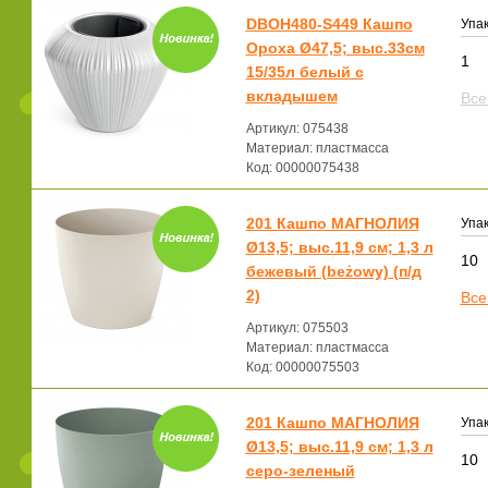
DBOH480-S449 Кашпо
Упак
Ороха Ø47,5; выс.33см
1
15/35л белый с
вкладышем
Все
Артикул: 075438
Материал: пластмасса
Код: 00000075438
201 Кашпо МАГНОЛИЯ
Упак
Ø13,5; выс.11,9 см; 1,3 л
10
бежевый (beżowy) (п/д
2)
Все
Артикул: 075503
Материал: пластмасса
Код: 00000075503
201 Кашпо МАГНОЛИЯ
Упак
Ø13,5; выс.11,9 см; 1,3 л
10
серо-зеленый