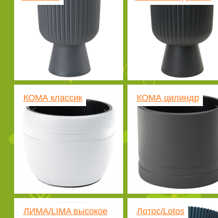
КОМА классик
КОМА цилиндр
ЛИМА/LIMA высокое
Лотос/Lotos