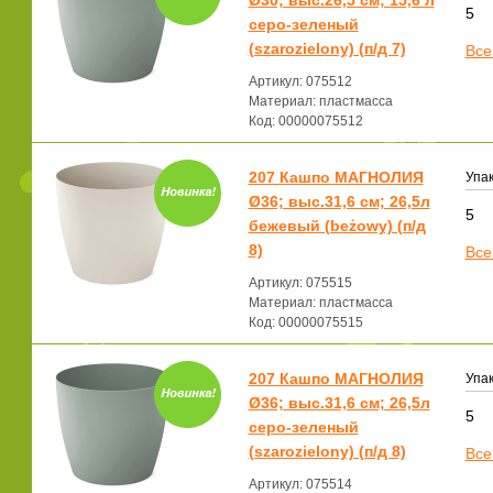
Ø30; выс.26,5 см; 15,6 л
5
серо-зеленый
(szarozielony) (п/д 7)
Все
Артикул: 075512
Материал: пластмасса
Код: 00000075512
207 Кашпо МАГНОЛИЯ
Упак
Ø36; выс.31,6 см; 26,5л
5
бежевый (beżowy) (п/д
8)
Все
Артикул: 075515
Материал: пластмасса
Код: 00000075515
207 Кашпо МАГНОЛИЯ
Упак
Ø36; выс.31,6 см; 26,5л
5
серо-зеленый
(szarozielony) (п/д 8)
Все
Артикул: 075514