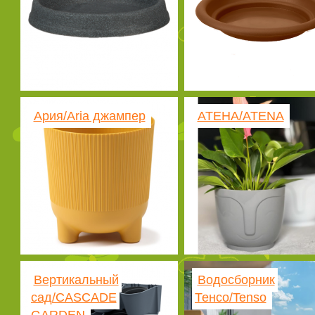
Ария/Aria джампер
АТЕНА/ATENA
Вертикальный
Водосборник
сад/CASCADE
Тенсо/Tenso