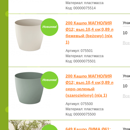
Материал: пластмасса
Код: 00000075514
200 Кашпо МАГНОЛИЯ
Упак
Ø12; выс.10,4 см;0,89 л
10
бежевый (beżowy) (п/д
1)
Все
Артикул: 075501
Материал: пластмасса
Код: 00000075501
200 Кашпо МАГНОЛИЯ
Упак
Ø12; выс.10,4 см;0,89 л
10
серо-зеленый
(szarozielony) (п/д 1)
Все
Артикул: 075500
Материал: пластмасса
Код: 00000075500
649 Кашпо ЛИМА Ø61;
Упак