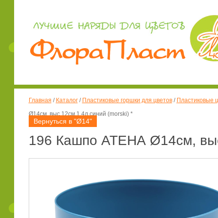
Главная
/
Каталог
/
Пластиковые горшки для цветов
/
Пластиковые ц
Ø14см, выс.12см 1,4л синий (morski) *
Вернуться в "Ø14"
196 Кашпо АТЕНА Ø14см, выс.