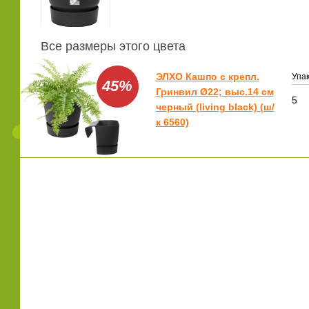
Все размеры этого цвета
ЭЛХО Кашпо с крепл.
Упак
45%
Гринвил Ø22; выс.14 см
5
черный (living black) (ш/
к 6560)