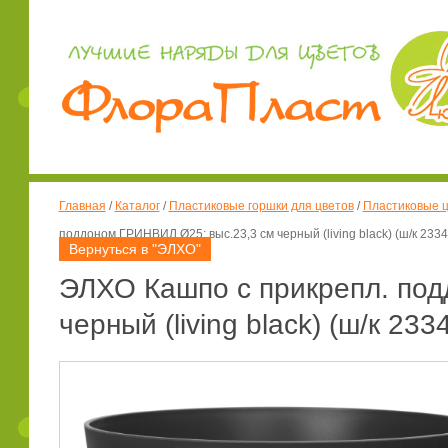
Главная
/
Каталог
/
Пластиковые горшки для цветов
/
Пластиковые ц
поддоном ГРИНВИЛ Ø25; выс.23,3 см черный (living black) (ш/к 2334
Вернуться в "ЭЛХО"
ЭЛХО Кашпо с прикрепл. под
черный (living black) (ш/к 2334