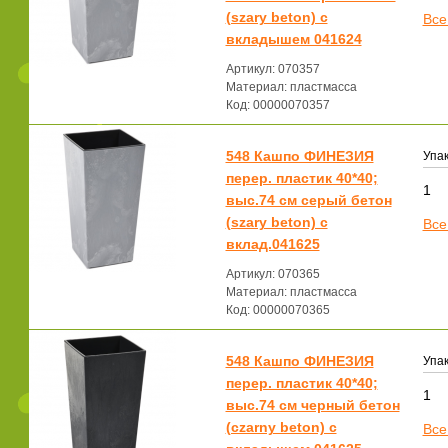
(szary beton) с
Все
вкладышем 041624
Артикул: 070357
Материал: пластмасса
Код: 00000070357
548 Кашпо ФИНЕЗИЯ
Упак
перер. пластик 40*40;
1
выс.74 см серый бетон
(szary beton) с
Все
вклад.041625
Артикул: 070365
Материал: пластмасса
Код: 00000070365
548 Кашпо ФИНЕЗИЯ
Упак
перер. пластик 40*40;
1
выс.74 см черный бетон
(czarny beton) с
Все