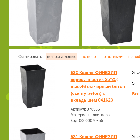
Сортировать:
по поступлению
по цене
по артикулу
по ал
533 Кашпо ФИНЕЗИЯ
Упак
перер. пластик 25*25;
5
выс.46 см черный бетон
(czarny beton) с
Все
вкладышем 041623
Артикул: 070355
Материал: пластмасса
Код: 00000070355
531 Кашпо ФИНЕЗИЯ
Упак