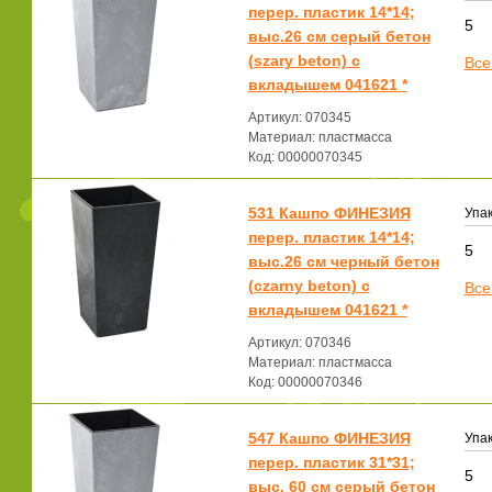
перер. пластик 14*14;
5
выс.26 см серый бетон
(szary beton) с
Все
вкладышем 041621 *
Артикул: 070345
Материал: пластмасса
Код: 00000070345
531 Кашпо ФИНЕЗИЯ
Упак
перер. пластик 14*14;
5
выс.26 см черный бетон
(czarny beton) с
Все
вкладышем 041621 *
Артикул: 070346
Материал: пластмасса
Код: 00000070346
547 Кашпо ФИНЕЗИЯ
Упак
перер. пластик 31*31;
5
выс. 60 см серый бетон