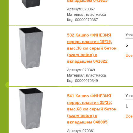
вкладышем 041625
Артикул: 070367
Материал: пластмасса
Код: 00000070367
532 Кашпо ФИНЕЗИЯ
Упак
перер. пластик 19*19;
5
выс.36 см серый бетон
(szary beton) с
Все
вкладышем 041622
Артикул: 070349
Материал: пластмасса
Код: 00000070349
541 Кашпо ФИНЕЗИЯ
Упак
перер. пластик 35*35;
1
выс.68 см серый бетон
(szary beton) с
Все
вкладышем 048005
Артикул: 070361