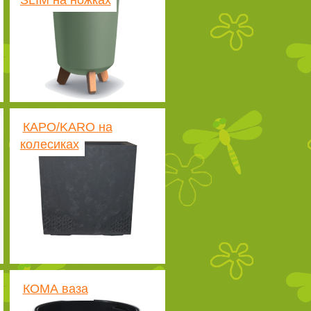
SLIM на ножках
КАРО/KARO на
колесиках
КОМА ваза