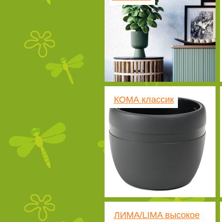
КОМА классик
ЛИМА/LIMA высокое