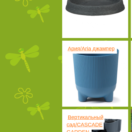
Ария/Aria джампер
Вертикальный
сад/CASCADE