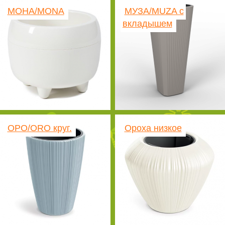
МОНА/MONA
МУЗА/MUZA с
вкладышем
ОРО/ORO круг.
Ороха низкое