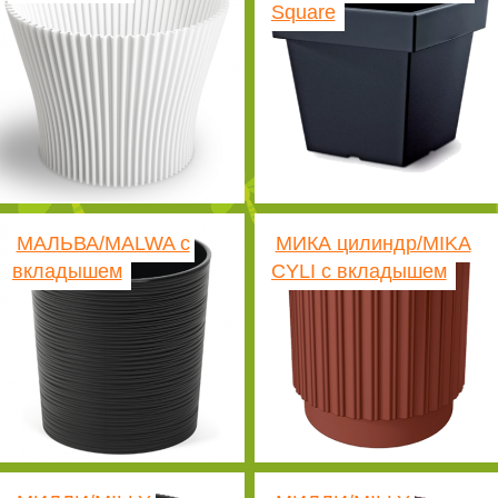
Square
МАЛЬВА/MALWA с
МИКА цилиндр/MIKA
вкладышем
CYLI с вкладышем